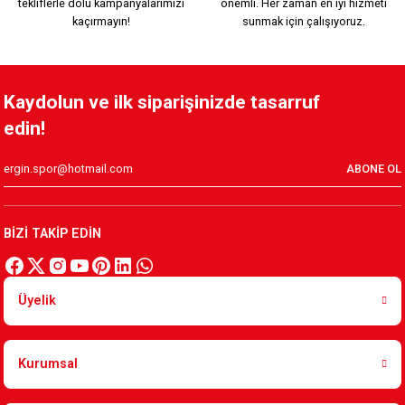
tekliflerle dolu kampanyalarımızı
önemli. Her zaman en iyi hizmeti
kaçırmayın!
sunmak için çalışıyoruz.
Kaydolun ve ilk siparişinizde tasarruf
edin!
ABONE OL
BİZİ TAKİP EDİN
Üyelik
Kurumsal