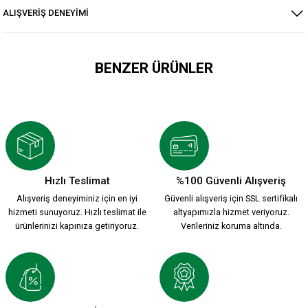
ALIŞVERİŞ DENEYİMİ
BENZER ÜRÜNLER
HUMMEL VOLEYBOL TAYTI SİYAH
1.199,90 TL
Hızlı Teslimat
%100 Güvenli Alışveriş
Alışveriş deneyiminiz için en iyi
Güvenli alışveriş için SSL sertifikalı
KSK ARMA 1912 T-SHIRT
hizmeti sunuyoruz. Hızlı teslimat ile
altyapımızla hizmet veriyoruz.
ürünlerinizi kapınıza getiriyoruz.
Verileriniz koruma altında.
800,00 TL
YENİ SEZON 2026/2027 HUMMEL ANTREMAN CEKET