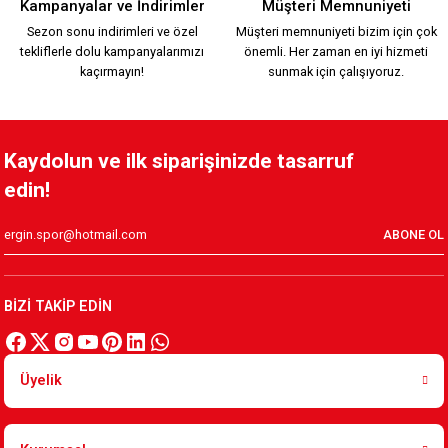
Kampanyalar ve İndirimler
Müşteri Memnuniyeti
Sezon sonu indirimleri ve özel
Müşteri memnuniyeti bizim için çok
tekliflerle dolu kampanyalarımızı
önemli. Her zaman en iyi hizmeti
3.500,00 TL
kaçırmayın!
sunmak için çalışıyoruz.
YENİ SEZON 2026/2027 HUMMEL FUNCTIONAL POLO T-SHIRT 
Kaydolun ve ilk siparişinizde tasarruf
edin!
2.000,00 TL
ABONE OL
YENİ SEZON 2026/2027 HUMMEL TRANING T-SHIRT S.
BİZİ TAKİP EDİN
1.500,00 TL
Üyelik
KAFSİNKAF 1912 T-SHIRT S.