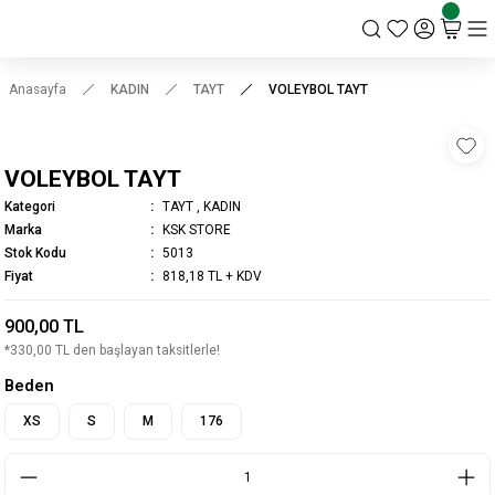
KSK STORE
Anasayfa
KADIN
TAYT
VOLEYBOL TAYT
VOLEYBOL TAYT
Kategori
TAYT
,
KADIN
Marka
KSK STORE
Stok Kodu
5013
Fiyat
818,18 TL + KDV
900,00 TL
*330,00 TL den başlayan taksitlerle!
Beden
XS
S
M
176