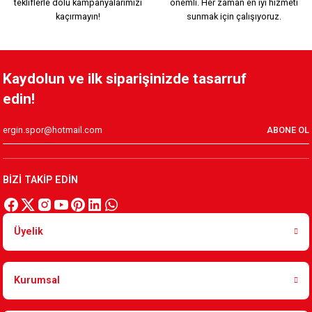
tekliflerle dolu kampanyalarımızı
önemli. Her zaman en iyi hizmeti
kaçırmayın!
sunmak için çalışıyoruz.
Kaydolun ve ilk siparişinizde tasarruf
edin!
ABONE OL
BİZİ TAKİP EDİN
Üyelik
Kurumsal