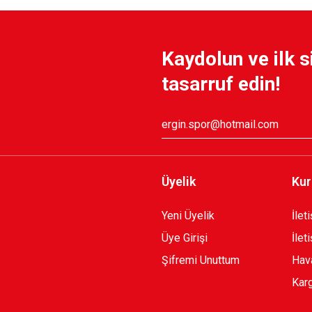
MUARLI SWEATSHIRT
KARŞIYAKA NAKIŞ LOG
Kaydolun ve ilk s
1.749,90 TL
tasarruf edin!
RLI SWEATSHIRT B.
HUMMEL LINE ZIP JACK
2.599,90 TL
Üyelik
Kur
Yeni Üyelik
İlet
Üye Girişi
İlet
Şifremi Unuttum
Hava
Karg