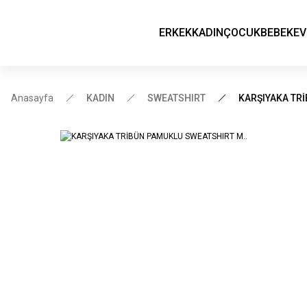
ERKEK
KADIN
ÇOCUK
BEBEK
EV
Anasayfa
KADIN
SWEATSHIRT
KARŞIYAKA TR