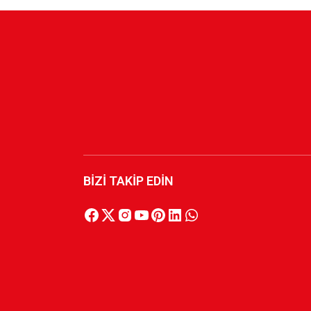
KARŞIYAKA NAKIŞ LOGO KIRMIZI POLAR FER
1.749,90 TL
KARŞIYAKA NAKIŞ LOGO HAKİ POLAR FERMUA
1.749,90 TL
BİZİ TAKİP EDİN