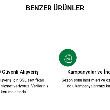
BENZER ÜRÜNLER
CEKET
KARŞIYAKA TRİBÜN PAMUKLU SWEAT
1.199,90 TL
 YENİ SEZON TERMAL SWEATSHİRT S.
 Güvenli Alışveriş
Kampanyalar ve İnd
ışveriş için SSL sertifikalı
Sezon sonu indirimleri ve öze
 hizmet veriyoruz. Verileriniz
dolu kampanyalarımızı ka
koruma altında.