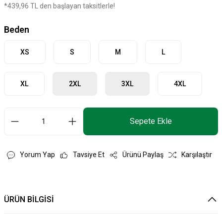
*439,96 TL den başlayan taksitlerle!
Beden
XS
S
M
L
XL
2XL
3XL
4XL
Sepete Ekle
Yorum Yap
Tavsiye Et
Ürünü Paylaş
Karşılaştır
ÜRÜN BİLGİSİ