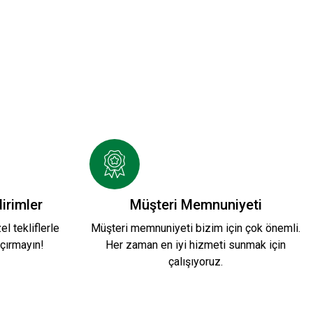
SHIRT Y.
HUMMEL LİNE ZİP JACKET Y.
2.599,90 TL
irimler
Müşteri Memnuniyeti
l tekliflerle
Müşteri memnuniyeti bizim için çok önemli.
çırmayın!
Her zaman en iyi hizmeti sunmak için
çalışıyoruz.