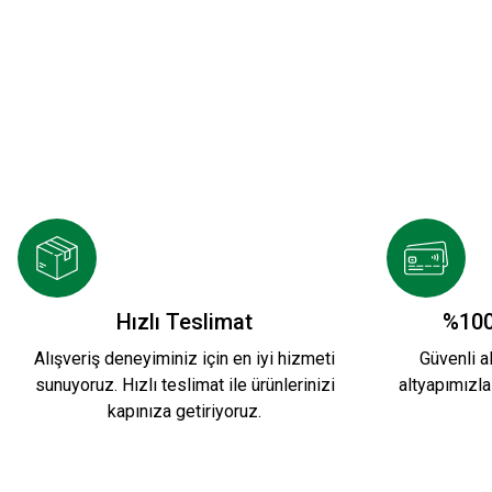
YENİ SEZON 2026/2027 HUMMEL ANTREMAN 
3.500,00 TL
HUMMEL LİNE ZİP JACKET K.
KARŞIYAKA
Hızlı Teslimat
%100
Alışveriş deneyiminiz için en iyi hizmeti
Güvenli al
sunuyoruz. Hızlı teslimat ile ürünlerinizi
altyapımızla
2.599,90 TL
1.199,90 TL
kapınıza getiriyoruz.
Yeni