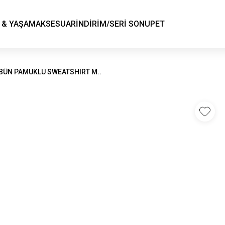
KSK STORE
 & YAŞAM
AKSESUAR
İNDİRİM/SERİ SONU
PET
İBÜN PAMUKLU SWEATSHIRT M..