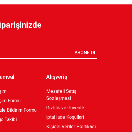
O SİYAH POLAR FERMUARLI SWEATSHIRT B.
iparişinizde
ET S.
KSK ARMA 1912 T-SHIRT
ABONE OL
800,00 TL
umsal
Alışveriş
işim
Mesafeli Satış
Sözleşmesi
işim Formu
Gizlilik ve Güvenlik
le Bildirim Formu
İptal İade Koşullari
o Takibi
Kişisel Veriler Politikası