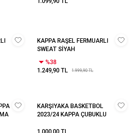
1.099,90 TL
LI
KAPPA RAŞEL FERMUARLI
SWEAT SİYAH
%38
1.249,90 TL
1.999,90 TL
PPA
KARŞIYAKA BASKETBOL
RMA
2023/24 KAPPA ÇUBUKLU
FORMA
1.000,00 TL