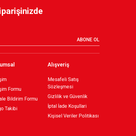
iparişinizde
ABONE OL
umsal
Alışveriş
işim
Mesafeli Satış
Sözleşmesi
işim Formu
Gizlilik ve Güvenlik
le Bildirim Formu
İptal İade Koşullari
o Takibi
Kişisel Veriler Politikası