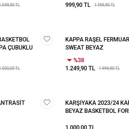
999,90 TL
1.599,90 TL
1.499,90 TL
BASKETBOL
KAPPA RAŞEL FERMUAR
PPA ÇUBUKLU
SWEAT BEYAZ
%38
1.249,90 TL
1.500,00 TL
1.999,90 TL
ANTRASİT
KARŞIYAKA 2023/24 KA
BEYAZ BASKETBOL FO
1.000,00 TL