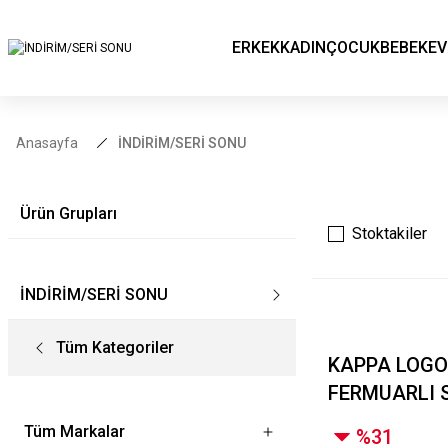
ERKEK
KADIN
ÇOCUK
BEBEK
EV
Anasayfa
İNDİRİM/SERİ SONU
Ürün Grupları
Stoktakiler
İNDİRİM/SERİ SONU
Tüm Kategoriler
KAPPA LOGO
FERMUARLI 
Tüm Markalar
%31