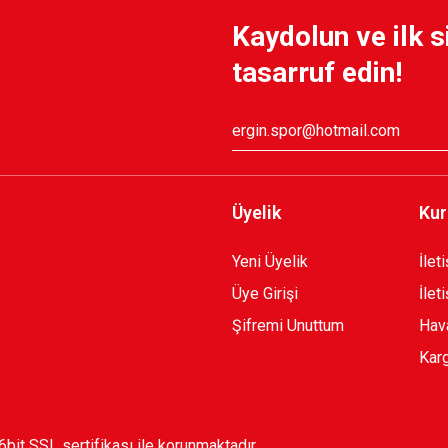
Kaydolun ve ilk s
tasarruf edin!
Üyelik
Kur
Yeni Üyelik
İlet
Üye Girişi
İlet
Şifremi Unuttum
Hava
Karg
56bit SSL sertifikası ile korunmaktadır.