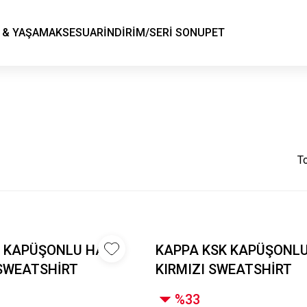
KSK STORE
 & YAŞAM
AKSESUAR
İNDİRİM/SERİ SONU
PET
T
 KAPÜŞONLU HAKİ
KAPPA KSK KAPÜŞONL
SWEATSHİRT
KIRMIZI SWEATSHİRT
%33