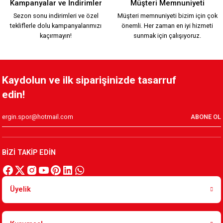
Kampanyalar ve İndirimler
Müşteri Memnuniyeti
Sezon sonu indirimleri ve özel
Müşteri memnuniyeti bizim için çok
tekliflerle dolu kampanyalarımızı
önemli. Her zaman en iyi hizmeti
800,00 TL
kaçırmayın!
sunmak için çalışıyoruz.
YENİ SEZON 2026/2027 HUMMEL ANTREMAN CEKET
Kaydolun ve ilk siparişinizde tasarruf
edin!
3.500,00 TL
ABONE OL
YENİ SEZON 2026/2027 HUMMEL FUNCTIONAL POLO T-SHIRT 
BİZİ TAKİP EDİN
2.000,00 TL
Üyelik
YENİ SEZON 2026/2027 HUMMEL TRANING T-SHIRT S.