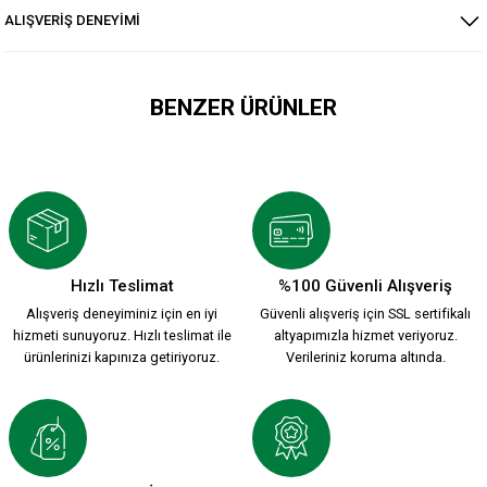
ALIŞVERİŞ DENEYİMİ
BENZER ÜRÜNLER
KARŞIYAKA PARÇALI VOLEYBOL FORMA
1.699,90 TL
Hızlı Teslimat
%100 Güvenli Alışveriş
Alışveriş deneyiminiz için en iyi
Güvenli alışveriş için SSL sertifikalı
ZÜBEYDE HANIMIN EVLATLARI ATA VOLEYBOL FORMA
hizmeti sunuyoruz. Hızlı teslimat ile
altyapımızla hizmet veriyoruz.
ürünlerinizi kapınıza getiriyoruz.
Verileriniz koruma altında.
1.699,90 TL
KSK ARMA 1912 T-SHIRT