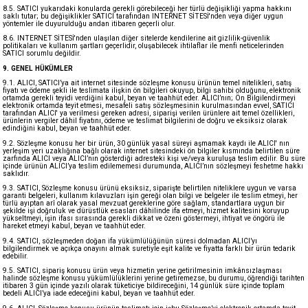
8.5. SATICI yukarıdaki konularda gerekli görebileceği her türlü değişikliği yapma hakkını
saklı tutar; bu değişiklikler SATICI tarafından INTERNET SİTESİ'nden veya diğer uygun
yöntemler ile duyurulduğu andan itibaren geçerli olur.
8.6. INTERNET SİTESİ'nden ulaşılan diğer sitelerde kendilerine ait gizlilik-güvenlik
politikaları ve kullanım şartları geçerlidir, oluşabilecek ihtilaflar ile menfi neticelerinden
SATICI sorumlu değildir.
9. GENEL HÜKÜMLER
9.1. ALICI, SATICI’ya ait internet sitesinde sözleşme konusu ürünün temel nitelikleri, satış
fiyatı ve ödeme şekli ile teslimata ilişkin ön bilgileri okuyup, bilgi sahibi olduğunu, elektronik
ortamda gerekli teyidi verdiğini kabul, beyan ve taahhüt eder. ALICI’nın; Ön Bilgilendirmeyi
elektronik ortamda teyit etmesi, mesafeli satış sözleşmesinin kurulmasından evvel, SATICI
tarafından ALICI' ya verilmesi gereken adresi, siparişi verilen ürünlere ait temel özellikleri,
ürünlerin vergiler dâhil fiyatını, ödeme ve teslimat bilgilerini de doğru ve eksiksiz olarak
edindiğini kabul, beyan ve taahhüt eder.
9.2. Sözleşme konusu her bir ürün, 30 günlük yasal süreyi aşmamak kaydı ile ALICI' nın
yerleşim yeri uzaklığına bağlı olarak internet sitesindeki ön bilgiler kısmında belirtilen süre
zarfında ALICI veya ALICI’nın gösterdiği adresteki kişi ve/veya kuruluşa teslim edilir. Bu süre
içinde ürünün ALICI’ya teslim edilememesi durumunda, ALICI’nın sözleşmeyi feshetme hakkı
saklıdır.
9.3. SATICI, Sözleşme konusu ürünü eksiksiz, siparişte belirtilen niteliklere uygun ve varsa
garanti belgeleri, kullanım kılavuzları işin gereği olan bilgi ve belgeler ile teslim etmeyi, her
türlü ayıptan arî olarak yasal mevzuat gereklerine göre sağlam, standartlara uygun bir
şekilde işi doğruluk ve dürüstlük esasları dâhilinde ifa etmeyi, hizmet kalitesini koruyup
yükseltmeyi, işin ifası sırasında gerekli dikkat ve özeni göstermeyi, ihtiyat ve öngörü ile
hareket etmeyi kabul, beyan ve taahhüt eder.
9.4. SATICI, sözleşmeden doğan ifa yükümlülüğünün süresi dolmadan ALICI’yı
bilgilendirmek ve açıkça onayını almak suretiyle eşit kalite ve fiyatta farklı bir ürün tedarik
edebilir.
9.5. SATICI, sipariş konusu ürün veya hizmetin yerine getirilmesinin imkânsızlaşması
halinde sözleşme konusu yükümlülüklerini yerine getiremezse, bu durumu, öğrendiği tarihten
itibaren 3 gün içinde yazılı olarak tüketiciye bildireceğini, 14 günlük süre içinde toplam
bedeli ALICI’ya iade edeceğini kabul, beyan ve taahhüt eder.