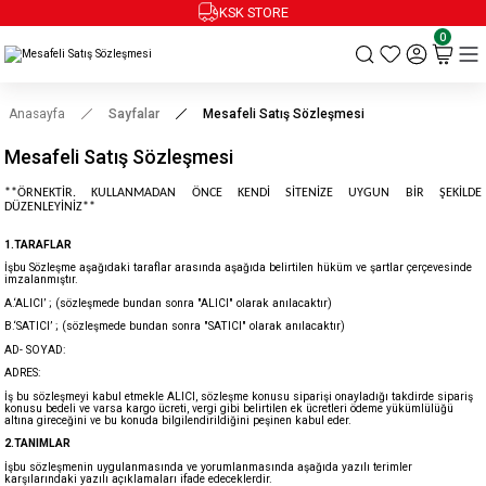
KSK STORE
0
Anasayfa
Sayfalar
Mesafeli Satış Sözleşmesi
Mesafeli Satış Sözleşmesi
**ÖRNEKTİR. KULLANMADAN ÖNCE KENDİ SİTENİZE UYGUN BİR ŞEKİLDE
DÜZENLEYİNİZ**
1.TARAFLAR
İşbu Sözleşme aşağıdaki taraflar arasında aşağıda belirtilen hüküm ve şartlar çerçevesinde
imzalanmıştır.
A.‘ALICI’ ; (sözleşmede bundan sonra "ALICI" olarak anılacaktır)
B.‘SATICI’ ; (sözleşmede bundan sonra "SATICI" olarak anılacaktır)
AD- SOYAD:
ADRES:
İş bu sözleşmeyi kabul etmekle ALICI, sözleşme konusu siparişi onayladığı takdirde sipariş
konusu bedeli ve varsa kargo ücreti, vergi gibi belirtilen ek ücretleri ödeme yükümlülüğü
altına gireceğini ve bu konuda bilgilendirildiğini peşinen kabul eder.
2.TANIMLAR
İşbu sözleşmenin uygulanmasında ve yorumlanmasında aşağıda yazılı terimler
karşılarındaki yazılı açıklamaları ifade edeceklerdir.