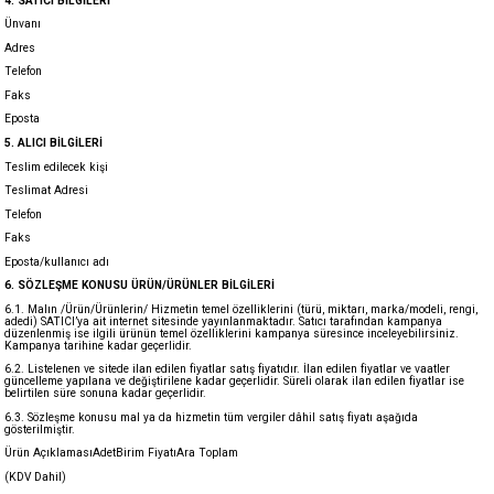
4. SATICI BİLGİLERİ
Ünvanı
Adres
Telefon
Faks
Eposta
5. ALICI BİLGİLERİ
Teslim edilecek kişi
Teslimat Adresi
Telefon
Faks
Eposta/kullanıcı adı
6. SÖZLEŞME KONUSU ÜRÜN/ÜRÜNLER BİLGİLERİ
6.1. Malın /Ürün/Ürünlerin/ Hizmetin temel özelliklerini (türü, miktarı, marka/modeli, rengi,
adedi) SATICI’ya ait internet sitesinde yayınlanmaktadır. Satıcı tarafından kampanya
düzenlenmiş ise ilgili ürünün temel özelliklerini kampanya süresince inceleyebilirsiniz.
Kampanya tarihine kadar geçerlidir.
6.2. Listelenen ve sitede ilan edilen fiyatlar satış fiyatıdır. İlan edilen fiyatlar ve vaatler
güncelleme yapılana ve değiştirilene kadar geçerlidir. Süreli olarak ilan edilen fiyatlar ise
belirtilen süre sonuna kadar geçerlidir.
6.3. Sözleşme konusu mal ya da hizmetin tüm vergiler dâhil satış fiyatı aşağıda
gösterilmiştir.
Ürün AçıklamasıAdetBirim FiyatıAra Toplam
(KDV Dahil)