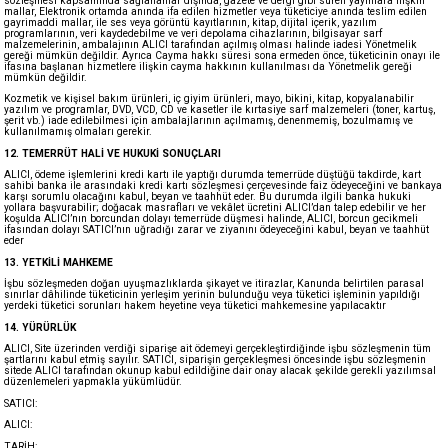
sözleşmesi kapsamında sağlananlar dışında, gazete ve dergi gibi süreli yayınlara ilişkin
mallar, Elektronik ortamda anında ifa edilen hizmetler veya tüketiciye anında teslim edilen
gayrimaddi mallar, ile ses veya görüntü kayıtlarının, kitap, dijital içerik, yazılım
programlarının, veri kaydedebilme ve veri depolama cihazlarının, bilgisayar sarf
malzemelerinin, ambalajının ALICI tarafından açılmış olması halinde iadesi Yönetmelik
gereği mümkün değildir. Ayrıca Cayma hakkı süresi sona ermeden önce, tüketicinin onayı ile
ifasına başlanan hizmetlere ilişkin cayma hakkının kullanılması da Yönetmelik gereği
mümkün değildir.
Kozmetik ve kişisel bakım ürünleri, iç giyim ürünleri, mayo, bikini, kitap, kopyalanabilir
yazılım ve programlar, DVD, VCD, CD ve kasetler ile kırtasiye sarf malzemeleri (toner, kartuş,
şerit vb.) iade edilebilmesi için ambalajlarının açılmamış, denenmemiş, bozulmamış ve
kullanılmamış olmaları gerekir.
12. TEMERRÜT HALİ VE HUKUKİ SONUÇLARI
ALICI, ödeme işlemlerini kredi kartı ile yaptığı durumda temerrüde düştüğü takdirde, kart
sahibi banka ile arasındaki kredi kartı sözleşmesi çerçevesinde faiz ödeyeceğini ve bankaya
karşı sorumlu olacağını kabul, beyan ve taahhüt eder. Bu durumda ilgili banka hukuki
yollara başvurabilir; doğacak masrafları ve vekâlet ücretini ALICI’dan talep edebilir ve her
koşulda ALICI’nın borcundan dolayı temerrüde düşmesi halinde, ALICI, borcun gecikmeli
ifasından dolayı SATICI’nın uğradığı zarar ve ziyanını ödeyeceğini kabul, beyan ve taahhüt
eder
13. YETKİLİ MAHKEME
İşbu sözleşmeden doğan uyuşmazlıklarda şikayet ve itirazlar, Kanunda belirtilen parasal
sınırlar dâhilinde tüketicinin yerleşim yerinin bulunduğu veya tüketici işleminin yapıldığı
yerdeki tüketici sorunları hakem heyetine veya tüketici mahkemesine yapılacaktır
14. YÜRÜRLÜK
ALICI, Site üzerinden verdiği siparişe ait ödemeyi gerçekleştirdiğinde işbu sözleşmenin tüm
şartlarını kabul etmiş sayılır. SATICI, siparişin gerçekleşmesi öncesinde işbu sözleşmenin
sitede ALICI tarafından okunup kabul edildiğine dair onay alacak şekilde gerekli yazılımsal
düzenlemeleri yapmakla yükümlüdür.
SATICI:
ALICI:
TARİH: