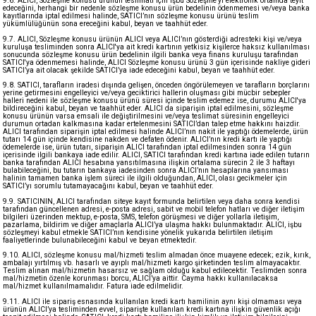
9.6. ALICI, Sözleşme konusu ürünün teslimatı için işbu Sözleşme’yi elektronik ortamda teyit
edeceğini, herhangi bir nedenle sözleşme konusu ürün bedelinin ödenmemesi ve/veya banka
kayıtlarında iptal edilmesi halinde, SATICI’nın sözleşme konusu ürünü teslim
yükümlülüğünün sona ereceğini kabul, beyan ve taahhüt eder.
9.7. ALICI, Sözleşme konusu ürünün ALICI veya ALICI’nın gösterdiği adresteki kişi ve/veya
kuruluşa tesliminden sonra ALICI'ya ait kredi kartının yetkisiz kişilerce haksız kullanılması
sonucunda sözleşme konusu ürün bedelinin ilgili banka veya finans kuruluşu tarafından
SATICI'ya ödenmemesi halinde, ALICI Sözleşme konusu ürünü 3 gün içerisinde nakliye gideri
SATICI’ya ait olacak şekilde SATICI’ya iade edeceğini kabul, beyan ve taahhüt eder.
9.8. SATICI, tarafların iradesi dışında gelişen, önceden öngörülemeyen ve tarafların borçlarını
yerine getirmesini engelleyici ve/veya geciktirici hallerin oluşması gibi mücbir sebepler
halleri nedeni ile sözleşme konusu ürünü süresi içinde teslim edemez ise, durumu ALICI'ya
bildireceğini kabul, beyan ve taahhüt eder. ALICI da siparişin iptal edilmesini, sözleşme
konusu ürünün varsa emsali ile değiştirilmesini ve/veya teslimat süresinin engelleyici
durumun ortadan kalkmasına kadar ertelenmesini SATICI’dan talep etme hakkını haizdir.
ALICI tarafından siparişin iptal edilmesi halinde ALICI’nın nakit ile yaptığı ödemelerde, ürün
tutarı 14 gün içinde kendisine nakden ve defaten ödenir. ALICI’nın kredi kartı ile yaptığı
ödemelerde ise, ürün tutarı, siparişin ALICI tarafından iptal edilmesinden sonra 14 gün
içerisinde ilgili bankaya iade edilir. ALICI, SATICI tarafından kredi kartına iade edilen tutarın
banka tarafından ALICI hesabına yansıtılmasına ilişkin ortalama sürecin 2 ile 3 haftayı
bulabileceğini, bu tutarın bankaya iadesinden sonra ALICI’nın hesaplarına yansıması
halinin tamamen banka işlem süreci ile ilgili olduğundan, ALICI, olası gecikmeler için
SATICI’yı sorumlu tutamayacağını kabul, beyan ve taahhüt eder.
9.9. SATICININ, ALICI tarafından siteye kayıt formunda belirtilen veya daha sonra kendisi
tarafından güncellenen adresi, e-posta adresi, sabit ve mobil telefon hatları ve diğer iletişim
bilgileri üzerinden mektup, e-posta, SMS, telefon görüşmesi ve diğer yollarla iletişim,
pazarlama, bildirim ve diğer amaçlarla ALICI’ya ulaşma hakkı bulunmaktadır. ALICI, işbu
sözleşmeyi kabul etmekle SATICI’nın kendisine yönelik yukarıda belirtilen iletişim
faaliyetlerinde bulunabileceğini kabul ve beyan etmektedir.
9.10. ALICI, sözleşme konusu mal/hizmeti teslim almadan önce muayene edecek; ezik, kırık,
ambalajı yırtılmış vb. hasarlı ve ayıplı mal/hizmeti kargo şirketinden teslim almayacaktır.
Teslim alınan mal/hizmetin hasarsız ve sağlam olduğu kabul edilecektir. Teslimden sonra
mal/hizmetin özenle korunması borcu, ALICI’ya aittir. Cayma hakkı kullanılacaksa
mal/hizmet kullanılmamalıdır. Fatura iade edilmelidir.
9.11. ALICI ile sipariş esnasında kullanılan kredi kartı hamilinin aynı kişi olmaması veya
ürünün ALICI’ya tesliminden evvel, siparişte kullanılan kredi kartına ilişkin güvenlik açığı