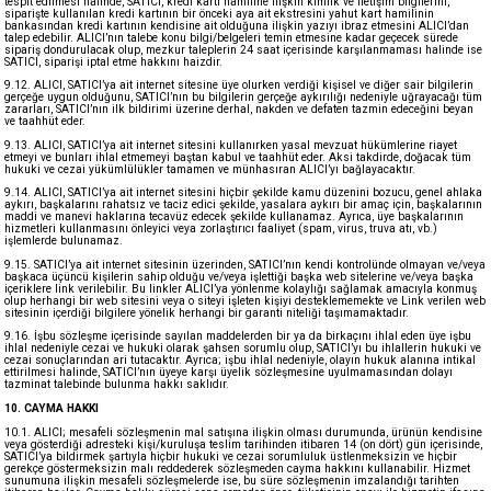
tespit edilmesi halinde, SATICI, kredi kartı hamiline ilişkin kimlik ve iletişim bilgilerini,
siparişte kullanılan kredi kartının bir önceki aya ait ekstresini yahut kart hamilinin
bankasından kredi kartının kendisine ait olduğuna ilişkin yazıyı ibraz etmesini ALICI’dan
talep edebilir. ALICI’nın talebe konu bilgi/belgeleri temin etmesine kadar geçecek sürede
sipariş dondurulacak olup, mezkur taleplerin 24 saat içerisinde karşılanmaması halinde ise
SATICI, siparişi iptal etme hakkını haizdir.
9.12. ALICI, SATICI’ya ait internet sitesine üye olurken verdiği kişisel ve diğer sair bilgilerin
gerçeğe uygun olduğunu, SATICI’nın bu bilgilerin gerçeğe aykırılığı nedeniyle uğrayacağı tüm
zararları, SATICI’nın ilk bildirimi üzerine derhal, nakden ve defaten tazmin edeceğini beyan
ve taahhüt eder.
9.13. ALICI, SATICI’ya ait internet sitesini kullanırken yasal mevzuat hükümlerine riayet
etmeyi ve bunları ihlal etmemeyi baştan kabul ve taahhüt eder. Aksi takdirde, doğacak tüm
hukuki ve cezai yükümlülükler tamamen ve münhasıran ALICI’yı bağlayacaktır.
9.14. ALICI, SATICI’ya ait internet sitesini hiçbir şekilde kamu düzenini bozucu, genel ahlaka
aykırı, başkalarını rahatsız ve taciz edici şekilde, yasalara aykırı bir amaç için, başkalarının
maddi ve manevi haklarına tecavüz edecek şekilde kullanamaz. Ayrıca, üye başkalarının
hizmetleri kullanmasını önleyici veya zorlaştırıcı faaliyet (spam, virus, truva atı, vb.)
işlemlerde bulunamaz.
9.15. SATICI’ya ait internet sitesinin üzerinden, SATICI’nın kendi kontrolünde olmayan ve/veya
başkaca üçüncü kişilerin sahip olduğu ve/veya işlettiği başka web sitelerine ve/veya başka
içeriklere link verilebilir. Bu linkler ALICI’ya yönlenme kolaylığı sağlamak amacıyla konmuş
olup herhangi bir web sitesini veya o siteyi işleten kişiyi desteklememekte ve Link verilen web
sitesinin içerdiği bilgilere yönelik herhangi bir garanti niteliği taşımamaktadır.
9.16. İşbu sözleşme içerisinde sayılan maddelerden bir ya da birkaçını ihlal eden üye işbu
ihlal nedeniyle cezai ve hukuki olarak şahsen sorumlu olup, SATICI’yı bu ihlallerin hukuki ve
cezai sonuçlarından ari tutacaktır. Ayrıca; işbu ihlal nedeniyle, olayın hukuk alanına intikal
ettirilmesi halinde, SATICI’nın üyeye karşı üyelik sözleşmesine uyulmamasından dolayı
tazminat talebinde bulunma hakkı saklıdır.
10. CAYMA HAKKI
10.1. ALICI; mesafeli sözleşmenin mal satışına ilişkin olması durumunda, ürünün kendisine
veya gösterdiği adresteki kişi/kuruluşa teslim tarihinden itibaren 14 (on dört) gün içerisinde,
SATICI’ya bildirmek şartıyla hiçbir hukuki ve cezai sorumluluk üstlenmeksizin ve hiçbir
gerekçe göstermeksizin malı reddederek sözleşmeden cayma hakkını kullanabilir. Hizmet
sunumuna ilişkin mesafeli sözleşmelerde ise, bu süre sözleşmenin imzalandığı tarihten