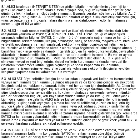
geçerlidir.
8.1.ALICI tarafından İNTERNET SİTESİ'nde girilen bilgilerin ve işlemlerin güvenliği için
gerekli önlemler, SATICI tarafındaki sistem altyapısında, bilgi ve işlemin mahiyetine göre
günümüz teknik imkanları ölçüsünde alınmıştır. Bununla beraber, söz konusu bilgiler ALICI
cihazından girildiğinden ALICI tarafında korunmaları ve ilgisiz kişilerce erişilememesi için,
virüs ve benzeri zararlı uygulamalara ilişkin olanlar dahil, gerekli tedbirlerin alınması
sorumluluğu ALICI'ya aittir.
8.2. ALICI'nın sair suretle verdiği kişisel veri ve ticari elektronik iletişimlerine dair izin-
onaylarının yanısıra ve teyiden; ALICI'nın İNTERNET SİTESİ'ne üyeliği ve alışverişleri
sırasında edinilen bilgileri SATICI, C muhtelif ürün/hizmetlerin sağlanması ve her türlü
bilgilendirme, reklam-tanıtım, iletişim, promosyon, satış, pazarlama, mağaza kartı, kredi kartı
ve üyelik uygulamaları amaçlı yapılacak elektronik ve diğer ticari-sosyal iletişimler için,
belirtilenler ve halefleri nezdinde süresiz olarak veya öngörecekleri süre ile kayda alınabilir,
basılı/manyetik arşivlerde saklanabilir, gerekli görülen hallerde güncellenebilir, paylaşılabilir,
aktarılabilir, transfer edilebilir, kullanılabilir ve sair suretlerle işlenebilir. Bu veriler ayrıca
kanunen gereken durumlarda ilgili Merci ve Mahkemelere iletilebilir. ALICI kişisel olan-
olmayan mevcut ve yeni bilgilerinin, kişisel verilerin korunması hakkında mevzuat ile
elektronik ticaret mevzuatına uygun biçimde yukarıdaki kapsamda kullanımına,
paylaşımına, işlenmesine ve kendisine ticari olan-olmayan elektronik iletişimler ve diğer
iletişimler yapılmasına muvafakat ve izin vermiştir.
8.3. ALICI SATICI'ya belirtilen iletişim kanallarından ulaşarak veri kullanımı-işlenmelerini
ve/veya aynı kanallardan kanuni usulünce ulaşarak ya da kendisine gönderilen elektronik
iletişimlerdeki red hakkını kullanarak iletişimleri her zaman için durdurabilir. ALICI'nın bu
husustaki açık bildirimine göre, kişisel veri işlemleri ve/veya tarafına iletişimler yasal azami
süre içinde durdurulur; ayrıca dilerse, hukuken muhafazası gerekenler ve/veya mümkün
olanlar haricindeki bilgileri, veri kayıt sisteminden silinir ya da kimliği belli olmayacak
biçimde anonim hale getirilir. ALICI isterse kişisel verilerinin işlenmesi ile ilgili işlemler,
aktarıldığı kişiler, eksik veya yanlış olması halinde düzeltilmesi, düzeltilen bilgilerin ilgili
üçüncü kişilere bildirilmesi, verilerin silinmesi veya yok edilmesi, otomatik sistemler ile
analiz edilmesi sureti ile kendisi aleyhine bir sonucun ortaya çıkmasına itiraz, verilerin
kanuna aykırı olarak işlenmesi sebebi ile zarara uğrama halinde giderilmesi gibi konularda
SATICI'ya her zaman yukarıdaki iletişim kanallarından başvurabilir ve bilgi alabilir. Bu
hususlardaki başvuru ve talepleri yasal azami süreler içinde yerine getirilecek yahut hukuki
gerekçesi tarafına açıklanarak kabul edilmeyebilecektir.
8.4. INTERNET SİTESİ'ne ait her türlü bilgi ve içerik ile bunların düzenlenmesi, revizyonu ve
kısmen/tamamen kullanımı konusunda; SATICI'nın anlaşmasına göre diğer üçüncü
sahıslara ait olanlar hariç; tüm fikri-sınai haklar ve mülkiyet hakları SATICI'ya aittir.