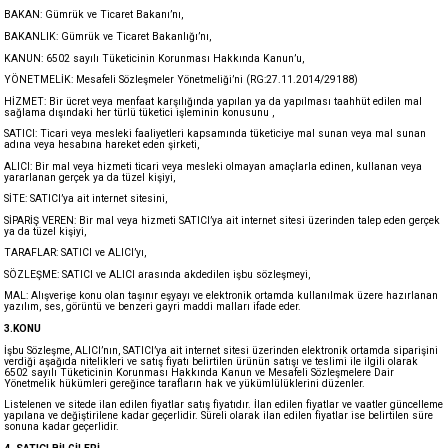
BAKAN: Gümrük ve Ticaret Bakanı’nı,
BAKANLIK: Gümrük ve Ticaret Bakanlığı’nı,
KANUN: 6502 sayılı Tüketicinin Korunması Hakkında Kanun’u,
YÖNETMELİK: Mesafeli Sözleşmeler Yönetmeliği’ni (RG:27.11.2014/29188)
HİZMET: Bir ücret veya menfaat karşılığında yapılan ya da yapılması taahhüt edilen mal
sağlama dışındaki her türlü tüketici işleminin konusunu ,
SATICI: Ticari veya mesleki faaliyetleri kapsamında tüketiciye mal sunan veya mal sunan
adına veya hesabına hareket eden şirketi,
ALICI: Bir mal veya hizmeti ticari veya mesleki olmayan amaçlarla edinen, kullanan veya
yararlanan gerçek ya da tüzel kişiyi,
SİTE: SATICI’ya ait internet sitesini,
SİPARİŞ VEREN: Bir mal veya hizmeti SATICI’ya ait internet sitesi üzerinden talep eden gerçek
ya da tüzel kişiyi,
TARAFLAR: SATICI ve ALICI’yı,
SÖZLEŞME: SATICI ve ALICI arasında akdedilen işbu sözleşmeyi,
MAL: Alışverişe konu olan taşınır eşyayı ve elektronik ortamda kullanılmak üzere hazırlanan
yazılım, ses, görüntü ve benzeri gayri maddi malları ifade eder.
3.KONU
İşbu Sözleşme, ALICI’nın, SATICI’ya ait internet sitesi üzerinden elektronik ortamda siparişini
verdiği aşağıda nitelikleri ve satış fiyatı belirtilen ürünün satışı ve teslimi ile ilgili olarak
6502 sayılı Tüketicinin Korunması Hakkında Kanun ve Mesafeli Sözleşmelere Dair
Yönetmelik hükümleri gereğince tarafların hak ve yükümlülüklerini düzenler.
Listelenen ve sitede ilan edilen fiyatlar satış fiyatıdır. İlan edilen fiyatlar ve vaatler güncelleme
yapılana ve değiştirilene kadar geçerlidir. Süreli olarak ilan edilen fiyatlar ise belirtilen süre
sonuna kadar geçerlidir.