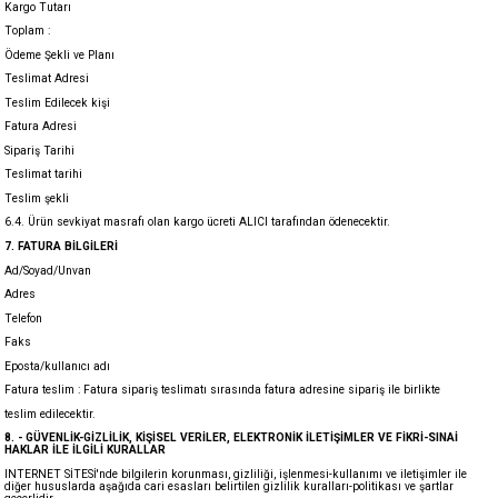
Kargo Tutarı
Toplam :
Ödeme Şekli ve Planı
Teslimat Adresi
Teslim Edilecek kişi
Fatura Adresi
Sipariş Tarihi
Teslimat tarihi
Teslim şekli
6.4. Ürün sevkiyat masrafı olan kargo ücreti ALICI tarafından ödenecektir.
7. FATURA BİLGİLERİ
Ad/Soyad/Unvan
Adres
Telefon
Faks
Eposta/kullanıcı adı
Fatura teslim : Fatura sipariş teslimatı sırasında fatura adresine sipariş ile birlikte
teslim edilecektir.
8. - GÜVENLİK-GİZLİLİK, KİŞİSEL VERİLER, ELEKTRONİK İLETİŞİMLER VE FİKRİ-SINAİ
HAKLAR İLE İLGİLİ KURALLAR
INTERNET SİTESİ'nde bilgilerin korunması, gizliliği, işlenmesi-kullanımı ve iletişimler ile
diğer hususlarda aşağıda cari esasları belirtilen gizlilik kuralları-politikası ve şartlar