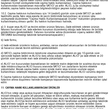
itibaren başlar. Cayma hakkı süresi sona ermeden önce, tüketicinin onayı ile hizmetin ifasına
başlanan hizmet sözleşmelerinde cayma hakkı kullanılamaz. Cayma hakkının
kullanımından kaynaklanan masraflar SATICI’ ya aittir. ALICI, iş bu sözleşmeyi kabul
etmekle, cayma hakkı konusunda bilgilendirildiğini peşinen kabul eder.
10.2. Cayma hakkının kullanılması için 14 (ondört) günlük süre içinde SATICI' ya iadeli
taahhütlü posta, faks veya eposta ile yazılı bildirimde bulunulması ve ürünün işbu
sözleşmede düzenlenen "Cayma Hakkı Kullanılamayacak Ürünler" hükümleri çerçevesinde
kullanılmamış olması şarttır. Bu hakkın kullanılması halinde,
a) 3. kişiye veya ALICI’ ya teslim edilen ürünün faturası, (İade edilmek istenen ürünün
faturası kurumsal ise, iade ederken kurumun düzenlemiş olduğu iade faturası ile birlikte
gönderilmesi gerekmektedir. Faturası kurumlar adına düzenlenen sipariş iadeleri İADE
FATURASI kesilmediği takdirde tamamlanamayacaktır.)
b) İade formu,
c) İade edilecek ürünlerin kutusu, ambalajı, varsa standart aksesuarları ile birlikte eksiksiz
ve hasarsız olarak teslim edilmesi gerekmektedir.
d) SATICI, cayma bildiriminin kendisine ulaşmasından itibaren en geç 10 günlük süre
içerisinde toplam bedeli ve ALICI’yı borç altına sokan belgeleri ALICI’ ya iade etmek ve 20
günlük süre içerisinde malı iade almakla yükümlüdür.
e) ALICI’ nın kusurundan kaynaklanan bir nedenle malın değerinde bir azalma olursa veya
iade imkânsızlaşırsa ALICI kusuru oranında SATICI’ nın zararlarını tazmin etmekle
yükümlüdür. Ancak cayma hakkı süresi içinde malın veya ürünün usulüne uygun
kullanılması sebebiyle meydana gelen değişiklik ve bozulmalardan ALICI sorumlu değildir.
f) Cayma hakkının kullanılması nedeniyle SATICI tarafından düzenlenen kampanya limit
tutarının altına düşülmesi halinde kampanya kapsamında faydalanılan indirim miktarı iptal
edilir.
11. CAYMA HAKKI KULLANILAMAYACAK ÜRÜNLER
ALICI’nın isteği veya açıkça kişisel ihtiyaçları doğrultusunda hazırlanan ve geri gönderilmeye
müsait olmayan, iç giyim alt parçaları, mayo ve bikini altları, makyaj malzemeleri, tek
kullanımlık ürünler, çabuk bozulma tehlikesi olan veya son kullanma tarihi geçme ihtimali
olan mallar, ALICI’ya teslim edilmesinin ardından ALICI tarafından ambalajı açıldığı takdirde
iade edilmesi sağlık ve hijyen açısından uygun olmayan ürünler, teslim edildikten sonra
başka ürünlerle karışan ve doğası gereği ayrıştırılması mümkün olmayan ürünler, Abonelik