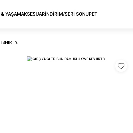
KSK STORE
 & YAŞAM
AKSESUAR
İNDİRİM/SERİ SONU
PET
TSHIRT Y.