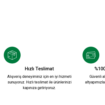
KARŞIYAKA NAKIŞ LOGO SİYAH POLAR FERM
1.749,90 TL
HUMMEL LINE ZIP JACKET S.
HUMMEL 20
Hızlı Teslimat
%100
Alışveriş deneyiminiz için en iyi hizmeti
Güvenli al
sunuyoruz. Hızlı teslimat ile ürünlerinizi
altyapımızla
2.599,90 TL
2.200,00 TL
kapınıza getiriyoruz.