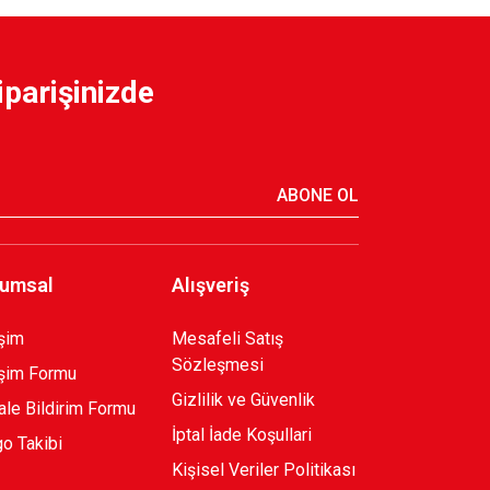
iparişinizde
CTIONAL POLO T-SHIRT B.
ABONE OL
umsal
Alışveriş
işim
Mesafeli Satış
Sözleşmesi
ıra T-SHIRT
işim Formu
Gizlilik ve Güvenlik
le Bildirim Formu
İptal İade Koşullari
o Takibi
Kişisel Veriler Politikası