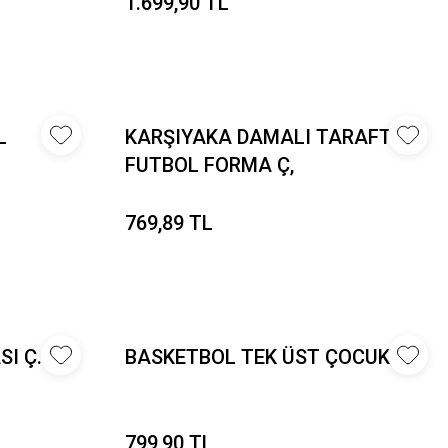
1.699,90 TL
L
KARŞIYAKA DAMALI TARAFTAR
FUTBOL FORMA Ç,
769,89 TL
I Ç.
BASKETBOL TEK ÜST ÇOCUK Y.
799,90 TL