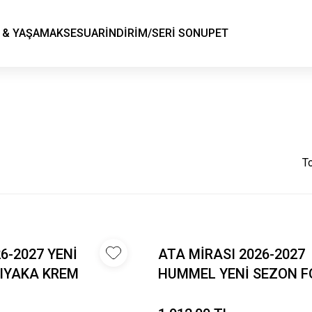
KSK STORE
 & YAŞAM
AKSESUAR
İNDİRİM/SERİ SONU
PET
T
6-2027 YENİ
ATA MİRASI 2026-2027
IYAKA KREM
HUMMEL YENİ SEZON F
.
Ç.