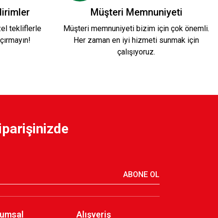
irimler
Müşteri Memnuniyeti
l tekliflerle
Müşteri memnuniyeti bizim için çok önemli.
çırmayın!
Her zaman en iyi hizmeti sunmak için
çalışıyoruz.
iparişinizde
ABONE OL
umsal
Alışveriş