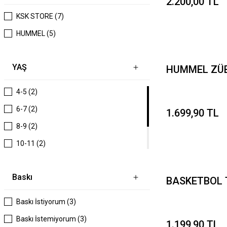
2.200,00 TL
KSK STORE (7)
HUMMEL (5)
YAŞ
HUMMEL ZÜB
4-5 (2)
6-7 (2)
1.699,90 TL
8-9 (2)
10-11 (2)
12-13 (2)
Baskı
14-15 (2)
BASKETBOL 
Baskı İstiyorum (3)
Baskı İstemiyorum (3)
1.199,90 TL