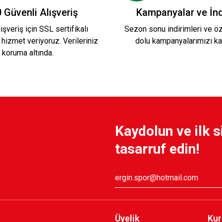
 Güvenli Alışveriş
Kampanyalar ve İnd
ışveriş için SSL sertifikalı
Sezon sonu indirimleri ve öze
 hizmet veriyoruz. Verileriniz
dolu kampanyalarımızı ka
koruma altında.
Kaydolun ve ilk s
tasarruf edin!
Üyelik
Kur