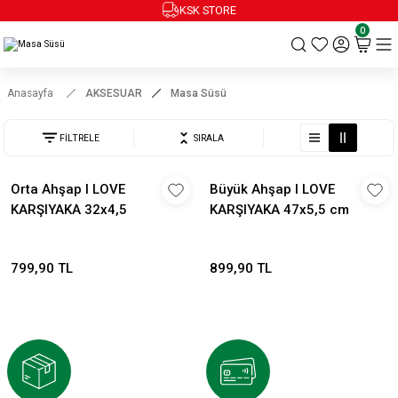
KSK STORE
0
Anasayfa
AKSESUAR
Masa Süsü
FİLTRELE
SIRALA
Orta Ahşap I LOVE
Büyük Ahşap I LOVE
KARŞIYAKA 32x4,5
KARŞIYAKA 47x5,5 cm
799,90 TL
899,90 TL