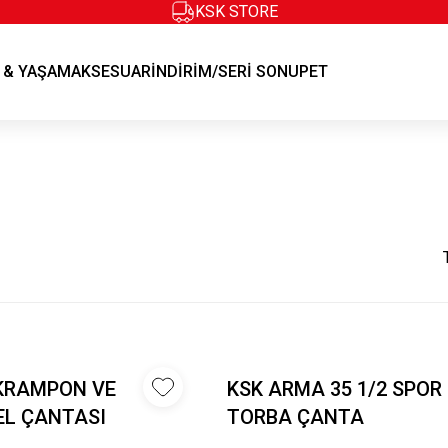
KSK STORE
KSK STORE
 & YAŞAM
AKSESUAR
İNDİRİM/SERİ SONU
PET
KRAMPON VE
KSK ARMA 35 1/2 SPOR 
L ÇANTASI
TORBA ÇANTA