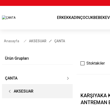
ERKEK
KADIN
ÇOCUK
BEBEK
EV
Anasayfa
AKSESUAR
ÇANTA
Ürün Grupları
Stoktakiler
ÇANTA
AKSESUAR
KARŞIYAKA 
ANTREMAN E