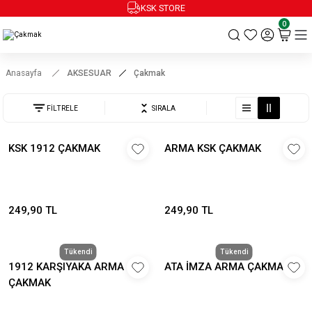
KSK STORE
0
Anasayfa
AKSESUAR
Çakmak
FİLTRELE
SIRALA
KSK 1912 ÇAKMAK
ARMA KSK ÇAKMAK
249,90 TL
249,90 TL
Tükendi
Tükendi
1912 KARŞIYAKA ARMA
ATA İMZA ARMA ÇAKMAK
ÇAKMAK