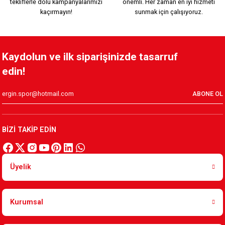
tekliflerle dolu kampanyalarımızı
önemli. Her zaman en iyi hizmeti
kaçırmayın!
sunmak için çalışıyoruz.
Kaydolun ve ilk siparişinizde tasarruf
edin!
ABONE OL
BİZİ TAKİP EDİN
Üyelik
Kurumsal