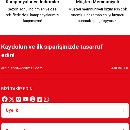
Kampanyalar ve İndirimler
Müşteri Memnuniyeti
Sezon sonu indirimleri ve özel
Müşteri memnuniyeti bizim için çok
tekliflerle dolu kampanyalarımızı
önemli. Her zaman en iyi hizmeti
2.000,00 TL
kaçırmayın!
sunmak için çalışıyoruz.
YENİ SEZON 2026/2027 HUMMEL TRANING T-SHIRT S.
Kaydolun ve ilk siparişinizde tasarruf
edin!
1.500,00 TL
ABONE OL
KAFSİNKAF 1912 T-SHIRT S.
BİZİ TAKİP EDİN
800,00 TL
Üyelik
Yeni Sezon KARŞIYAKA 1912 T-SHIRT