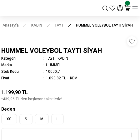
KSK STORE
Anasayfa
KADIN
TAYT
HUMMEL VOLEYBOL TAYTI SİYAH
HUMMEL VOLEYBOL TAYTI SİYAH
Kategori
TAYT
,
KADIN
Marka
HUMMEL
Stok Kodu
10000,7
Fiyat
1.090,82 TL + KDV
1.199,90 TL
*439,96 TL den başlayan taksitlerle!
Beden
XS
S
M
L