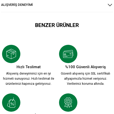
ALIŞVERİŞ DENEYİMİ
BENZER ÜRÜNLER
VOLEYBOL TAYT
KSK ARMA 1912 T-SHIRT
900,00 TL
800,00 TL
Hızlı Teslimat
%100 Güvenli Alışveriş
Alışveriş deneyiminiz için en iyi
Güvenli alışveriş için SSL sertifikalı
YENİ SEZON 2026/2027 HUMMEL ANTREMAN CEKET
hizmeti sunuyoruz. Hızlı teslimat ile
altyapımızla hizmet veriyoruz.
ürünlerinizi kapınıza getiriyoruz.
Verileriniz koruma altında.
3.500,00 TL
YENİ SEZON 2026/2027 HUMMEL FUNCTIONAL POLO T-SHIRT 