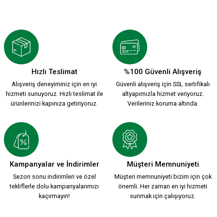
3D KSK1912 MAGNET
KSK MAGNET MODEL 7
199,90 TL
99,90 TL
Hızlı Teslimat
%100 Güvenli Alışveriş
Alışveriş deneyiminiz için en iyi
Güvenli alışveriş için SSL sertifikalı
KSK MAGNET MODEL 6
KSK MAGNET MODEL 5
hizmeti sunuyoruz. Hızlı teslimat ile
altyapımızla hizmet veriyoruz.
ürünlerinizi kapınıza getiriyoruz.
Verileriniz koruma altında.
99,90 TL
99,90 TL
KSK MAGNET MODEL 4
KSK MAGNET MODEL 1
Kampanyalar ve İndirimler
Müşteri Memnuniyeti
Sezon sonu indirimleri ve özel
Müşteri memnuniyeti bizim için çok
tekliflerle dolu kampanyalarımızı
önemli. Her zaman en iyi hizmeti
99,90 TL
99,90 TL
kaçırmayın!
sunmak için çalışıyoruz.