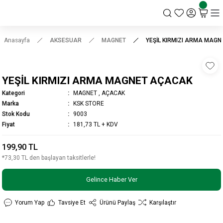
KSK STORE
Anasayfa
AKSESUAR
MAGNET
YEŞİL KIRMIZI ARMA MAG
YEŞİL KIRMIZI ARMA MAGNET AÇACAK
Kategori
MAGNET
,
AÇACAK
Marka
KSK STORE
Stok Kodu
9003
Fiyat
181,73 TL + KDV
199,90 TL
*73,30 TL den başlayan taksitlerle!
Gelince Haber Ver
Yorum Yap
Tavsiye Et
Ürünü Paylaş
Karşılaştır