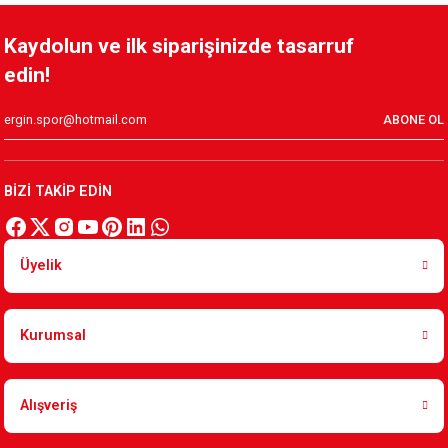
KSK MAGNET MODEL 2
KSK MAGNET MODEL 3
Kaydolun ve ilk siparişinizde tasarruf
edin!
99,90 TL
99,90 TL
ABONE OL
YEŞİL KIRMIZI MAGNET
KSK MAGNET AÇACAK MODEL 3
BİZİ TAKİP EDİN
99,90 TL
199,90 TL
Üyelik
Kurumsal
Alışveriş