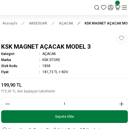
KSK STORE
Anasayfa
AKSESUAR
AÇACAK
KSK MAGNET AÇACAK MOD
KSK MAGNET AÇACAK MODEL 3
Kategori
AÇACAK
Marka
KSK STORE
Stok Kodu
1858
Fiyat
181,73 TL + KDV
199,90 TL
*73,30 TL den başlayan taksitlerle!
Sepete Ekle