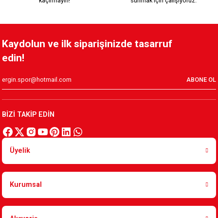
kaçırmayın!
sunmak için çalışıyoruz.
Tükendi
ÇİZGİLİ ARMA MAGNET AÇACAK
Kaydolun ve ilk siparişinizde tasarruf
edin!
199,90 TL
ABONE OL
Tükendi
YEŞİL KIRMIZI ARMA MAGNET AÇACAK
BİZİ TAKİP EDİN
199,90 TL
Üyelik
Tükendi
KARŞIYAKA MAGNET AÇACAK
Kurumsal
199,90 TL