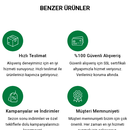
BENZER ÜRÜNLER
KSK MAGNET AÇACAK MODEL 2
199,90 TL
Hızlı Teslimat
%100 Güvenli Alışveriş
Alışveriş deneyiminiz için en iyi
Güvenli alışveriş için SSL sertifikalı
KSK MAGNET AÇACAK MODEL 1
hizmeti sunuyoruz. Hızlı teslimat ile
altyapımızla hizmet veriyoruz.
ürünlerinizi kapınıza getiriyoruz.
Verileriniz koruma altında.
199,90 TL
Tükendi
KSK MAGNET AÇACAK MODEL 4
Kampanyalar ve İndirimler
Müşteri Memnuniyeti
Sezon sonu indirimleri ve özel
Müşteri memnuniyeti bizim için çok
tekliflerle dolu kampanyalarımızı
önemli. Her zaman en iyi hizmeti
199,90 TL