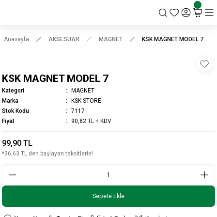
KSK STORE
Anasayfa
AKSESUAR
MAGNET
KSK MAGNET MODEL 7
KSK MAGNET MODEL 7
Kategori
MAGNET
Marka
KSK STORE
Stok Kodu
7117
Fiyat
90,82 TL + KDV
99,90 TL
*36,63 TL den başlayan taksitlerle!
Sepete Ekle