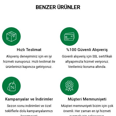
BENZER ÜRÜNLER
3D KSK1912 MAGNET
KSK MAGNET MODEL 6
199,90 TL
99,90 TL
Hızlı Teslimat
%100 Güvenli Alışveriş
Alışveriş deneyiminiz için en iyi
Güvenli alışveriş için SSL sertifikalı
KSK MAGNET MODEL 5
KSK MAGNET MODEL 4
hizmeti sunuyoruz. Hızlı teslimat ile
altyapımızla hizmet veriyoruz.
ürünlerinizi kapınıza getiriyoruz.
Verileriniz koruma altında.
99,90 TL
99,90 TL
KSK MAGNET MODEL 1
KSK MAGNET MODEL 2
Kampanyalar ve İndirimler
Müşteri Memnuniyeti
Sezon sonu indirimleri ve özel
Müşteri memnuniyeti bizim için çok
tekliflerle dolu kampanyalarımızı
önemli. Her zaman en iyi hizmeti
99,90 TL
99,90 TL