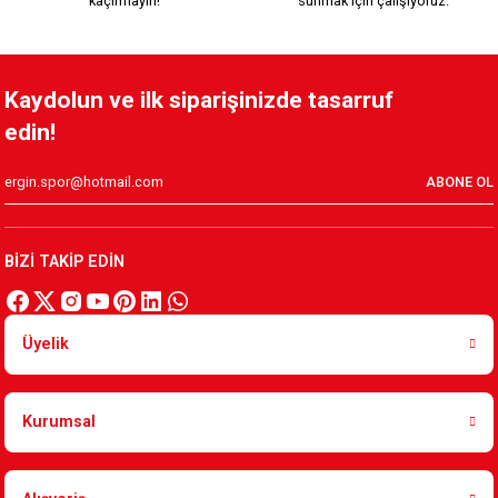
kaçırmayın!
sunmak için çalışıyoruz.
KSK MAGNET MODEL 3
YEŞİL KIRMIZI MAGNET
Kaydolun ve ilk siparişinizde tasarruf
edin!
99,90 TL
99,90 TL
ABONE OL
Tükendi
ÇİZGİLİ ARMA MAGNET AÇACAK
BİZİ TAKİP EDİN
199,90 TL
Üyelik
Tükendi
YEŞİL KIRMIZI ARMA MAGNET AÇACAK
Kurumsal
199,90 TL