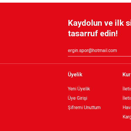
Kaydolun ve ilk s
tasarruf edin!
Üyelik
Kur
Yeni Üyelik
İlet
Üye Girişi
İlet
Şifremi Unuttum
Hava
Karg