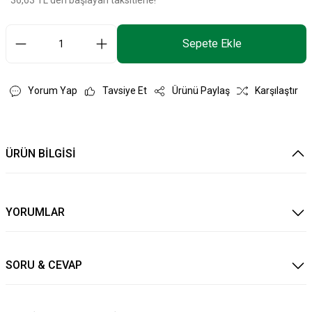
*36,63 TL den başlayan taksitlerle!
Sepete Ekle
Yorum Yap
Tavsiye Et
Ürünü Paylaş
Karşılaştır
ÜRÜN BİLGİSİ
YORUMLAR
SORU & CEVAP