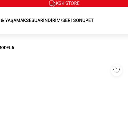
KSK STORE
KSK STORE
 & YAŞAM
AKSESUAR
İNDİRİM/SERİ SONU
PET
ODEL 5