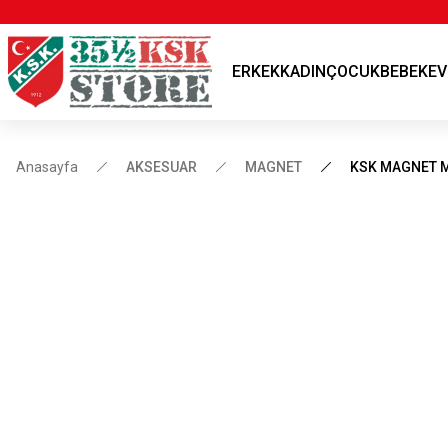
ERKEK
KADIN
ÇOCUK
BEBEK
EV
Anasayfa
AKSESUAR
MAGNET
KSK MAGNET M