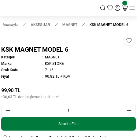
KSK STORE
Anasayfa
AKSESUAR
MAGNET
KSK MAGNET MODEL 6
KSK MAGNET MODEL 6
Kategori
MAGNET
Marka
KSK STORE
Stok Kodu
7116
Fiyat
90,82 TL + KDV
99,90 TL
*36,63 TL den başlayan taksitlerle!
Sepete Ekle