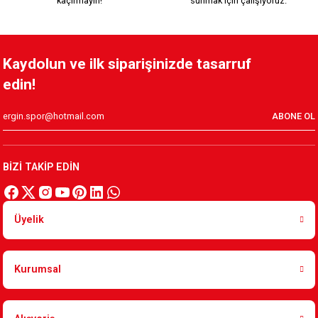
kaçırmayın!
sunmak için çalışıyoruz.
KSK MAGNET MODEL 3
YEŞİL KIRMIZI MAGNET
Kaydolun ve ilk siparişinizde tasarruf
edin!
99,90 TL
99,90 TL
ABONE OL
Tükendi
ÇİZGİLİ ARMA MAGNET AÇACAK
BİZİ TAKİP EDİN
199,90 TL
Üyelik
Tükendi
YEŞİL KIRMIZI ARMA MAGNET AÇACAK
Kurumsal
199,90 TL