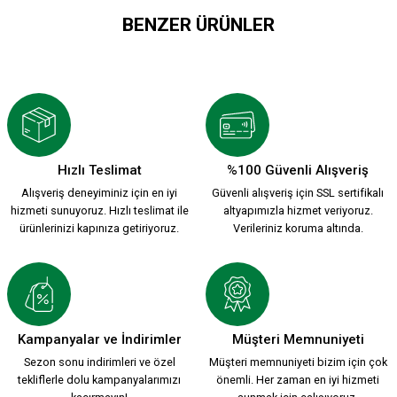
BENZER ÜRÜNLER
3D KSK1912 MAGNET
KSK MAGNET MODEL 7
199,90 TL
99,90 TL
Hızlı Teslimat
%100 Güvenli Alışveriş
Alışveriş deneyiminiz için en iyi
Güvenli alışveriş için SSL sertifikalı
KSK MAGNET MODEL 5
KSK MAGNET MODEL 4
hizmeti sunuyoruz. Hızlı teslimat ile
altyapımızla hizmet veriyoruz.
ürünlerinizi kapınıza getiriyoruz.
Verileriniz koruma altında.
99,90 TL
99,90 TL
KSK MAGNET MODEL 1
KSK MAGNET MODEL 2
Kampanyalar ve İndirimler
Müşteri Memnuniyeti
Sezon sonu indirimleri ve özel
Müşteri memnuniyeti bizim için çok
tekliflerle dolu kampanyalarımızı
önemli. Her zaman en iyi hizmeti
99,90 TL
99,90 TL