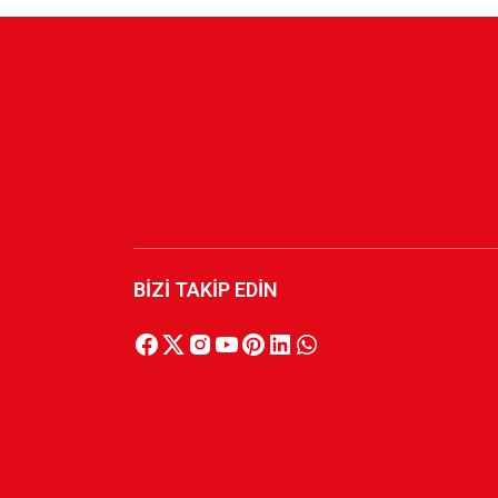
HUMMEL LİNE ZİP JACKET Y.
HUMMEL LİN
2.599,90 TL
2.599,90 TL
KARŞIYAKA NAKIŞ LOGO SİYAH POLAR FERM
1.749,90 TL
BİZİ TAKİP EDİN
HUMMEL LINE ZIP JACKET S.
2.599,90 TL