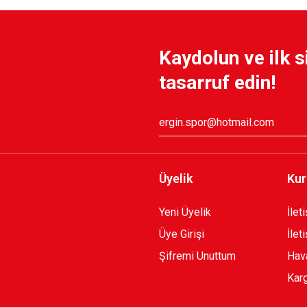
E ZİP JACKET K.
KARŞIYAKA YENİ SEZON 
Kaydolun ve ilk s
1.199,90 TL
tasarruf edin!
UARLI SWEATSHIRT
KARŞIYAKA NAKIŞ LOGO
1.749,90 TL
Üyelik
Kur
Yeni Üyelik
İlet
Üye Girişi
İlet
Şifremi Unuttum
Hava
Karg