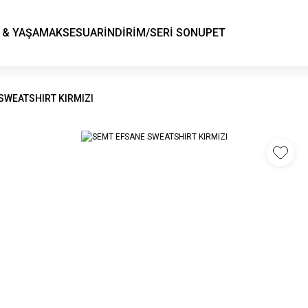
KSK STORE
 & YAŞAM
AKSESUAR
İNDİRİM/SERİ SONU
PET
SWEATSHIRT KIRMIZI