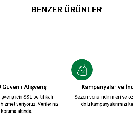
BENZER ÜRÜNLER
CEKET
HUMMEL DREAM HALF ZIP SWEATSHİ
2.399,90 TL
MUARLI SWEATSHIRT
KARŞIYAKA TRİBÜN PA
 Güvenli Alışveriş
Kampanyalar ve İnd
ışveriş için SSL sertifikalı
Sezon sonu indirimleri ve öze
 hizmet veriyoruz. Verileriniz
dolu kampanyalarımızı ka
1.199,90 TL
koruma altında.