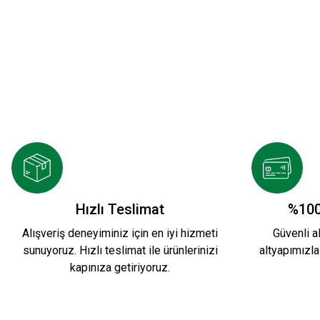
YENİ SEZON 2026/2027 HUMMEL ANTREMAN 
3.500,00 TL
KARŞIYAKA NAKIŞ LOGO KIRMIZI POLAR FER
Hızlı Teslimat
%100
Alışveriş deneyiminiz için en iyi hizmeti
Güvenli al
sunuyoruz. Hızlı teslimat ile ürünlerinizi
altyapımızla
1.749,90 TL
kapınıza getiriyoruz.