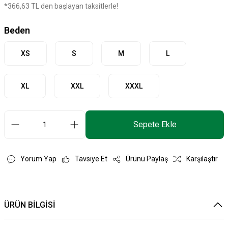
*366,63 TL den başlayan taksitlerle!
Beden
XS
S
M
L
XL
XXL
XXXL
Sepete Ekle
Yorum Yap
Tavsiye Et
Ürünü Paylaş
Karşılaştır
ÜRÜN BİLGİSİ