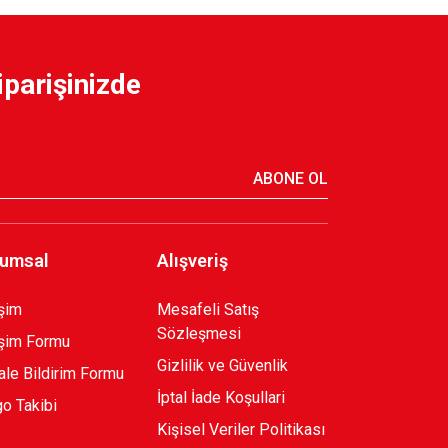
TERMAL SWEATSHİRT S.
iparişinizde
 HAKİ POLAR FERMUARLI SWEATSHIRT
ABONE OL
umsal
Alışveriş
işim
Mesafeli Satış
Sözleşmesi
işim Formu
Gizlilik ve Güvenlik
le Bildirim Formu
İptal İade Koşullari
o Takibi
Kişisel Veriler Politikası