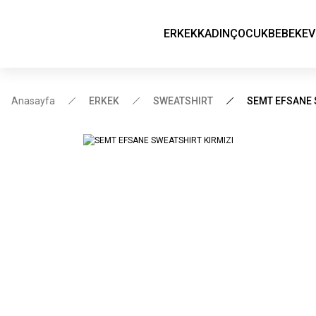
ERKEK
KADIN
ÇOCUK
BEBEK
EV
Anasayfa
ERKEK
SWEATSHIRT
SEMT EFSANE 