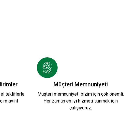
RT S.
MUKLU SWEATSHIRT Y.
irimler
Müşteri Memnuniyeti
l tekliflerle
Müşteri memnuniyeti bizim için çok önemli.
çırmayın!
Her zaman en iyi hizmeti sunmak için
çalışıyoruz.