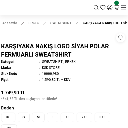
KSK STORE
Anasayfa
ERKEK
SWEATSHIRT
KARŞIYAKA NAKIŞ LOGO Sİ
KARŞIYAKA NAKIŞ LOGO SİYAH POLAR
FERMUARLI SWEATSHIRT
Kategori
SWEATSHIRT
,
ERKEK
Marka
KSK STORE
Stok Kodu
10000,980
Fiyat
1.590,82 TL + KDV
1.749,90 TL
*641,63 TL den başlayan taksitlerle!
Beden
XS
S
M
L
XL
2XL
3XL