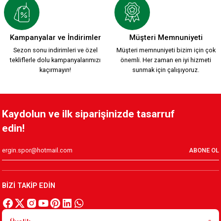
2.399,90 TL
KARŞIYAKA NAKIŞ LOGO KIRMIZI POLAR FERMUARLI SWEATSH
Kampanyalar ve İndirimler
Müşteri Memnuniyeti
Sezon sonu indirimleri ve özel
Müşteri memnuniyeti bizim için çok
tekliflerle dolu kampanyalarımızı
önemli. Her zaman en iyi hizmeti
1.749,90 TL
kaçırmayın!
sunmak için çalışıyoruz.
KARŞIYAKA TRİBÜN PAMUKLU SWEATSHIRT Y.
Kaydolun ve ilk siparişinizde tasarruf
edin!
1.199,90 TL
ABONE OL
HUMMEL LİNE ZİP JACKET Y.
BİZİ TAKİP EDİN
2.599,90 TL