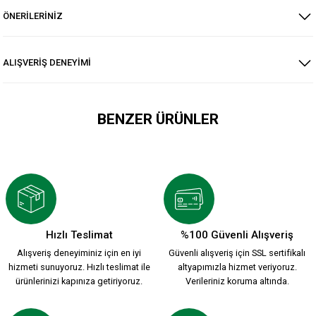
ÖNERİLERİNİZ
ALIŞVERİŞ DENEYİMİ
BENZER ÜRÜNLER
YENİ SEZON 2026/2027 HUMMEL ANTREMAN CEKET
3.500,00 TL
Hızlı Teslimat
%100 Güvenli Alışveriş
Alışveriş deneyiminiz için en iyi
Güvenli alışveriş için SSL sertifikalı
HUMMEL DREAM HALF ZIP SWEATSHİRT S.
hizmeti sunuyoruz. Hızlı teslimat ile
altyapımızla hizmet veriyoruz.
ürünlerinizi kapınıza getiriyoruz.
Verileriniz koruma altında.