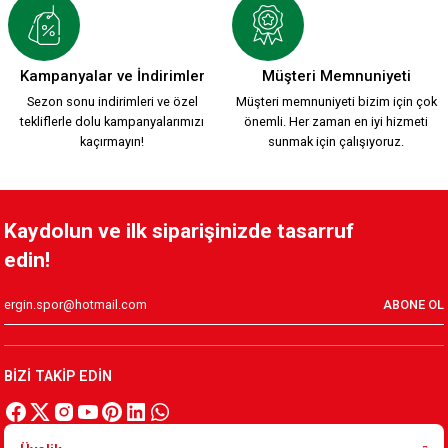
2.399,90 TL
KARŞIYAKA NAKIŞ LOGO KIRMIZI POLAR FERMUARLI SWEATSH
Kampanyalar ve İndirimler
Müşteri Memnuniyeti
Sezon sonu indirimleri ve özel
Müşteri memnuniyeti bizim için çok
tekliflerle dolu kampanyalarımızı
önemli. Her zaman en iyi hizmeti
1.749,90 TL
kaçırmayın!
sunmak için çalışıyoruz.
KARŞIYAKA TRİBÜN PAMUKLU SWEATSHIRT Y.
Kaydolun ve ilk siparişinizde tasarruf
edin!
1.199,90 TL
ABONE OL
HUMMEL LİNE ZİP JACKET Y.
BİZİ TAKİP EDİN
2.599,90 TL