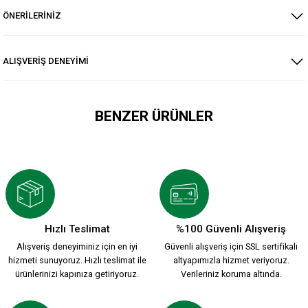
ÖNERİLERİNİZ
ALIŞVERİŞ DENEYİMİ
BENZER ÜRÜNLER
YENİ SEZON 2026/2027 HUMMEL ANTREMAN CEKET
3.500,00 TL
Hızlı Teslimat
%100 Güvenli Alışveriş
Alışveriş deneyiminiz için en iyi
Güvenli alışveriş için SSL sertifikalı
HUMMEL DREAM HALF ZIP SWEATSHİRT S.
hizmeti sunuyoruz. Hızlı teslimat ile
altyapımızla hizmet veriyoruz.
ürünlerinizi kapınıza getiriyoruz.
Verileriniz koruma altında.