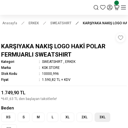
KSK STORE
Anasayfa
ERKEK
SWEATSHIRT
KARŞIYAKA NAKIŞ LOGO HA
KARŞIYAKA NAKIŞ LOGO HAKİ POLAR
FERMUARLI SWEATSHIRT
Kategori
SWEATSHIRT
,
ERKEK
Marka
KSK STORE
Stok Kodu
10000,996
Fiyat
1.590,82 TL + KDV
1.749,90 TL
*641,63 TL den başlayan taksitlerle!
Beden
XS
S
M
L
XL
2XL
3XL