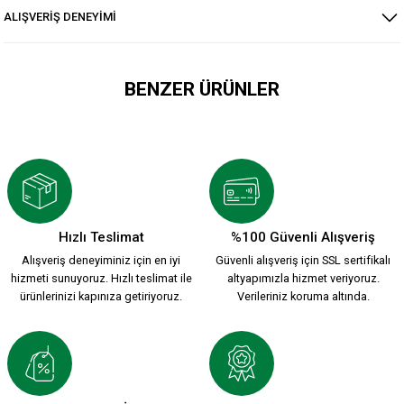
ALIŞVERİŞ DENEYİMİ
BENZER ÜRÜNLER
YENİ SEZON 2026/2027 HUMMEL ANTREMAN CEKET
3.500,00 TL
Hızlı Teslimat
%100 Güvenli Alışveriş
Alışveriş deneyiminiz için en iyi
Güvenli alışveriş için SSL sertifikalı
HUMMEL DREAM HALF ZIP SWEATSHİRT S.
hizmeti sunuyoruz. Hızlı teslimat ile
altyapımızla hizmet veriyoruz.
ürünlerinizi kapınıza getiriyoruz.
Verileriniz koruma altında.
2.399,90 TL
KARŞIYAKA NAKIŞ LOGO KIRMIZI POLAR FERMUARLI SWEATSH