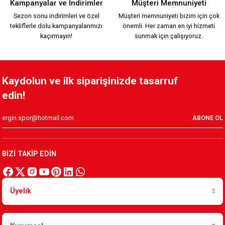
Kampanyalar ve İndirimler
Müşteri Memnuniyeti
Sezon sonu indirimleri ve özel
Müşteri memnuniyeti bizim için çok
tekliflerle dolu kampanyalarımızı
önemli. Her zaman en iyi hizmeti
1.749,90 TL
kaçırmayın!
sunmak için çalışıyoruz.
KARŞIYAKA TRİBÜN PAMUKLU SWEATSHIRT Y.
Kaydolun ve ilk siparişinizde tasarruf
edin!
1.199,90 TL
ABONE OL
HUMMEL LİNE ZİP JACKET Y.
BİZİ TAKİP EDİN
2.599,90 TL
Üyelik
HUMMEL LİNE ZİP JACKET K.