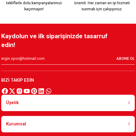
tekliflerle dolu kampanyalarımızı
önemli. Her zaman en iyi hizmeti
499,90 TL
kaçırmayın!
sunmak için çalışıyoruz.
12. ADAM KARE DUVAR SAATİ 20cmx20cm K2
Kaydolun ve ilk siparişinizde tasarruf
edin!
499,90 TL
ABONE OL
BİZ KARŞIYAKALIYIZ KARE DUVAR SAATİ 20cmx20cm K1
BİZİ TAKİP EDİN
499,90 TL
Üyelik
35 1/2 KARŞIYAKA DUVAR SAATİ 20cmx20cm Y6
Kurumsal