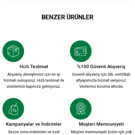
BENZER ÜRÜNLER
SEMT BEYAZ KARE DUVAR SAATİ 20cmx20cm K7
499,90 TL
Hızlı Teslimat
%100 Güvenli Alışveriş
Alışveriş deneyiminiz için en iyi
Güvenli alışveriş için SSL sertifikalı
SEMT KARE DUVAR SAATİ 20cmx20cm K6
hizmeti sunuyoruz. Hızlı teslimat ile
altyapımızla hizmet veriyoruz.
ürünlerinizi kapınıza getiriyoruz.
Verileriniz koruma altında.
499,90 TL
35 1/2 KARŞIYAKA KARE DUVAR SAATİ 20cmx20cm K4
Kampanyalar ve İndirimler
Müşteri Memnuniyeti
Sezon sonu indirimleri ve özel
Müşteri memnuniyeti bizim için çok