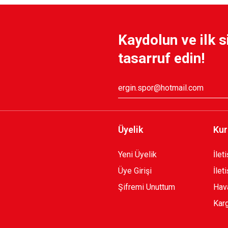
Kaydolun ve ilk s
tasarruf edin!
Üyelik
Kur
Yeni Üyelik
İlet
Üye Girişi
İlet
Şifremi Unuttum
Hava
Karg