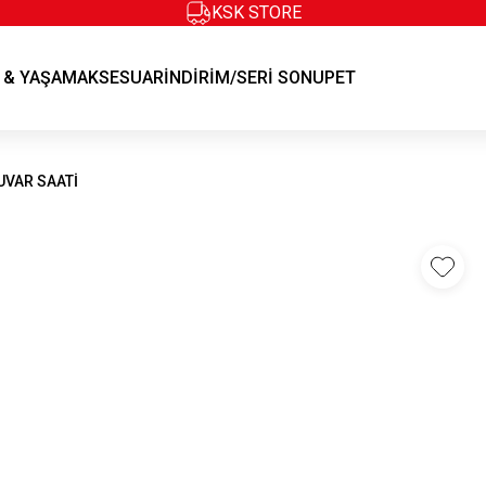
KSK STORE
KSK STORE
 & YAŞAM
AKSESUAR
İNDİRİM/SERİ SONU
PET
UVAR SAATİ