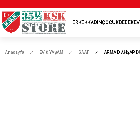
ERKEK
KADIN
ÇOCUK
BEBEK
EV
Anasayfa
EV & YAŞAM
SAAT
ARMA D AHŞAP D