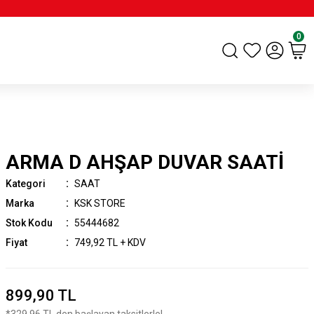
0
ARMA D AHŞAP DUVAR SAATİ
Kategori
SAAT
Marka
KSK STORE
Stok Kodu
55444682
Fiyat
749,92 TL + KDV
899,90 TL