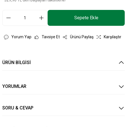
*329,96 TL den başlayan taksitlerle!
Sepete Ekle
Yorum Yap
Tavsiye Et
Ürünü Paylaş
Karşılaştır
ÜRÜN BİLGİSİ
YORUMLAR
SORU & CEVAP