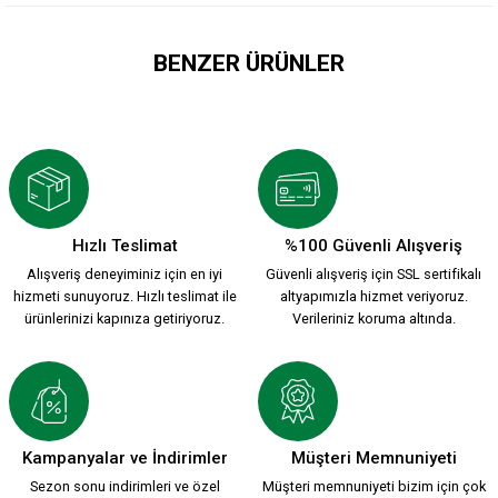
BENZER ÜRÜNLER
SEMT BEYAZ KARE DUVAR SAATİ 20cmx20cm K7
499,90 TL
Hızlı Teslimat
%100 Güvenli Alışveriş
Alışveriş deneyiminiz için en iyi
Güvenli alışveriş için SSL sertifikalı
SEMT KARE DUVAR SAATİ 20cmx20cm K6
hizmeti sunuyoruz. Hızlı teslimat ile
altyapımızla hizmet veriyoruz.
ürünlerinizi kapınıza getiriyoruz.
Verileriniz koruma altında.
499,90 TL
35 1/2 KARŞIYAKA KARE DUVAR SAATİ 20cmx20cm K4
Kampanyalar ve İndirimler
Müşteri Memnuniyeti
Sezon sonu indirimleri ve özel
Müşteri memnuniyeti bizim için çok