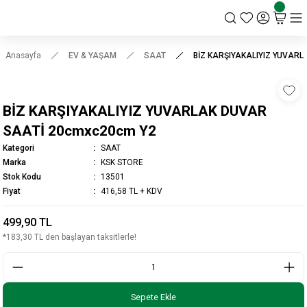
KSK STORE
Anasayfa
EV & YAŞAM
SAAT
BİZ KARŞIYAKALIYIZ YUVAR
BİZ KARŞIYAKALIYIZ YUVARLAK DUVAR
SAATİ 20cmxc20cm Y2
Kategori
SAAT
Marka
KSK STORE
Stok Kodu
13501
Fiyat
416,58 TL + KDV
499,90 TL
*183,30 TL den başlayan taksitlerle!
Sepete Ekle