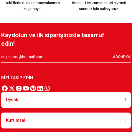
tekliflerle dolu kampanyalarımızı
önemli. Her zaman en iyi hizmeti
499,90 TL
kaçırmayın!
sunmak için çalışıyoruz.
KSK LOGO KARE DUVAR SAATİ 20cmx20cm K3
Kaydolun ve ilk siparişinizde tasarruf
edin!
499,90 TL
ABONE OL
12. ADAM KARE DUVAR SAATİ 20cmx20cm K2
BİZİ TAKİP EDİN
499,90 TL
Üyelik
BİZ KARŞIYAKALIYIZ KARE DUVAR SAATİ 20cmx20cm K1
Kurumsal