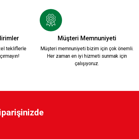
mx20cm K3
irimler
Müşteri Memnuniyeti
l tekliflerle
Müşteri memnuniyeti bizim için çok önemli.
çırmayın!
Her zaman en iyi hizmeti sunmak için
çalışıyoruz.
0cmx20cm K1
iparişinizde