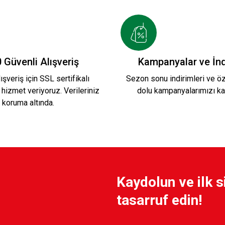
499,90 TL
20cm K4
KSK LOGO KARE DUVAR SAATİ 20c
 Güvenli Alışveriş
Kampanyalar ve İnd
ışveriş için SSL sertifikalı
Sezon sonu indirimleri ve öze
 hizmet veriyoruz. Verileriniz
dolu kampanyalarımızı ka
499,90 TL
koruma altında.
BİZ KARŞIYAKALIYIZ KARE DUVAR SAATİ 2
Kaydolun ve ilk s
499,90 TL
tasarruf edin!