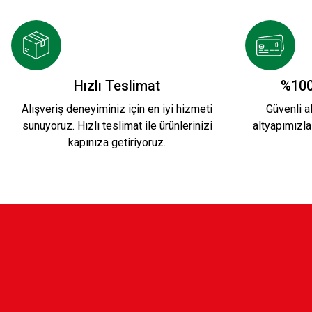
499,90 TL
35 1/2 KARŞIYAKA KARE DUVAR SAATİ 20cmx
Hızlı Teslimat
%100
Alışveriş deneyiminiz için en iyi hizmeti
Güvenli al
sunuyoruz. Hızlı teslimat ile ürünlerinizi
altyapımızla
499,90 TL
kapınıza getiriyoruz.
12. ADAM KARE DUVAR SAATİ 20cmx20cm K2
499,90 TL