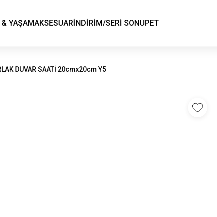
KSK STORE
 & YAŞAM
AKSESUAR
İNDİRİM/SERİ SONU
PET
RLAK DUVAR SAATİ 20cmx20cm Y5