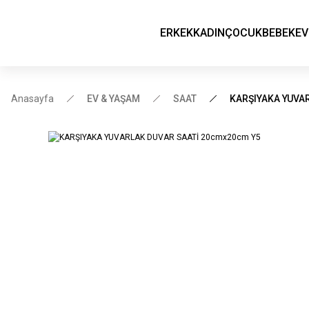
ERKEK
KADIN
ÇOCUK
BEBEK
EV
Anasayfa
EV & YAŞAM
SAAT
KARŞIYAKA YUVA