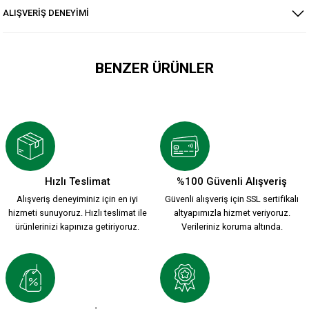
ALIŞVERİŞ DENEYİMİ
BENZER ÜRÜNLER
YENİ SEZON 2026/2027 HUMMEL ANTREMAN CEKET
3.500,00 TL
Hızlı Teslimat
%100 Güvenli Alışveriş
Alışveriş deneyiminiz için en iyi
Güvenli alışveriş için SSL sertifikalı
HUMMEL DREAM HALF ZIP SWEATSHİRT S.
hizmeti sunuyoruz. Hızlı teslimat ile
altyapımızla hizmet veriyoruz.
ürünlerinizi kapınıza getiriyoruz.
Verileriniz koruma altında.
2.399,90 TL
KARŞIYAKA NAKIŞ LOGO KIRMIZI POLAR FERMUARLI SWEATSH