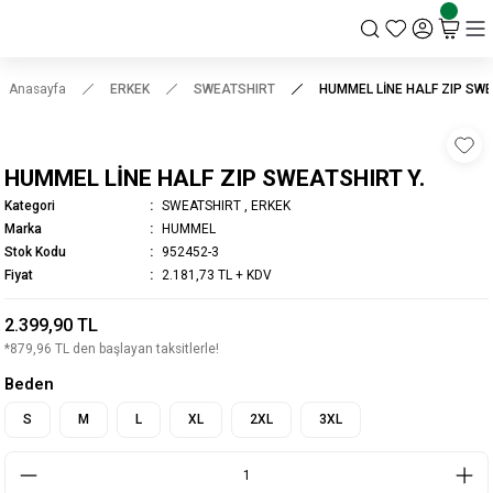
KSK STORE
Anasayfa
ERKEK
SWEATSHIRT
HUMMEL LİNE HALF ZIP SWE
HUMMEL LİNE HALF ZIP SWEATSHIRT Y.
Kategori
SWEATSHIRT
,
ERKEK
Marka
HUMMEL
Stok Kodu
952452-3
Fiyat
2.181,73 TL + KDV
2.399,90 TL
*879,96 TL den başlayan taksitlerle!
Beden
S
M
L
XL
2XL
3XL