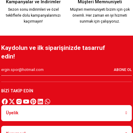
Kampanyalar ve İndirimler
Müşteri Memnuniyeti
Sezon sonu indirimleri ve özel
Müşteri memnuniyeti bizim için çok
tekliflerle dolu kampanyalarımızı
önemli. Her zaman en iyi hizmeti
1.749,90 TL
kaçırmayın!
sunmak için çalışıyoruz.
KARŞIYAKA TRİBÜN PAMUKLU SWEATSHIRT Y.
Kaydolun ve ilk siparişinizde tasarruf
edin!
1.199,90 TL
ABONE OL
HUMMEL LİNE ZİP JACKET Y.
BİZİ TAKİP EDİN
2.599,90 TL
Üyelik
HUMMEL LİNE ZİP JACKET K.