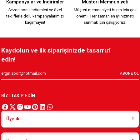
Kampanyalar ve İndirimler
Müşteri Memnuniyeti
Sezon sonu indirimleri ve özel
Müşteri memnuniyeti bizim için çok
tekliflerle dolu kampanyalarımızı
önemli. Her zaman en iyi hizmeti
1.749,90 TL
kaçırmayın!
sunmak için çalışıyoruz.
KARŞIYAKA TRİBÜN PAMUKLU SWEATSHIRT Y.
Kaydolun ve ilk siparişinizde tasarruf
edin!
1.199,90 TL
ABONE OL
HUMMEL LİNE ZİP JACKET Y.
BİZİ TAKİP EDİN
2.599,90 TL
Üyelik
HUMMEL LİNE ZİP JACKET K.