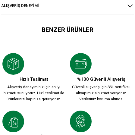
ALIŞVERİŞ DENEYİMİ
BENZER ÜRÜNLER
YENİ SEZON 2026/2027 HUMMEL ANTREMAN CEKET
3.500,00 TL
Hızlı Teslimat
%100 Güvenli Alışveriş
Alışveriş deneyiminiz için en iyi
Güvenli alışveriş için SSL sertifikalı
HUMMEL DREAM HALF ZIP SWEATSHİRT S.
hizmeti sunuyoruz. Hızlı teslimat ile
altyapımızla hizmet veriyoruz.
ürünlerinizi kapınıza getiriyoruz.
Verileriniz koruma altında.
2.399,90 TL
KARŞIYAKA NAKIŞ LOGO KIRMIZI POLAR FERMUARLI SWEATSH