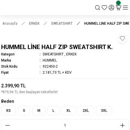
KSK STORE
Anasayfa
ERKEK
SWEATSHIRT
HUMMEL LİNE HALF ZIP SWE
HUMMEL LİNE HALF ZIP SWEATSHIRT K.
Kategori
SWEATSHIRT
,
ERKEK
Marka
HUMMEL
Stok Kodu
922450-2
Fiyat
2.181,73 TL + KDV
2.399,90 TL
*879,96 TL den başlayan taksitlerle!
Beden
XS
S
M
L
XL
2XL
3XL