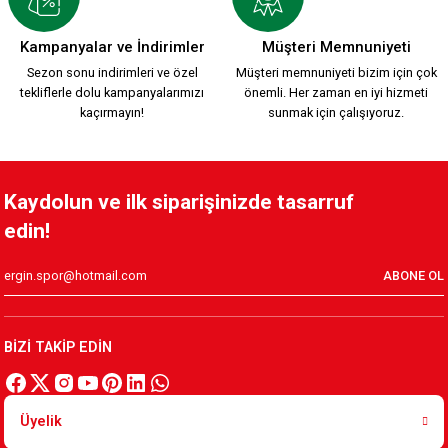
YENİ SEZON 2026/2027 HUMMEL TRANING T-SHIRT S.
Kampanyalar ve İndirimler
Müşteri Memnuniyeti
Sezon sonu indirimleri ve özel
Müşteri memnuniyeti bizim için çok
tekliflerle dolu kampanyalarımızı
önemli. Her zaman en iyi hizmeti
1.500,00 TL
kaçırmayın!
sunmak için çalışıyoruz.
KAFSİNKAF 1912 T-SHIRT S.
Kaydolun ve ilk siparişinizde tasarruf
edin!
800,00 TL
ABONE OL
Yeni Sezon KARŞIYAKA 1912 T-SHIRT
BİZİ TAKİP EDİN
800,00 TL
Üyelik
Karşıyaka Basketbol Son Saniye Hatıra T-SHIRT