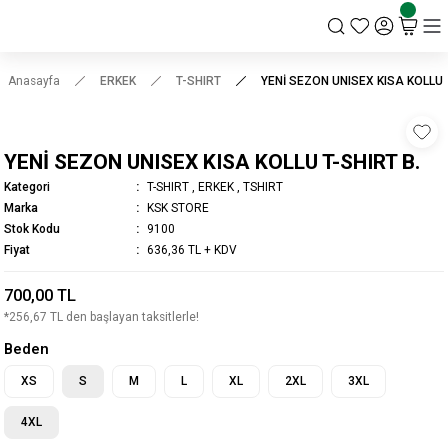
KSK STORE
Anasayfa
ERKEK
T-SHIRT
YENİ SEZON UNISEX KISA KOLLU T
YENİ SEZON UNISEX KISA KOLLU T-SHIRT B.
Kategori
T-SHIRT
,
ERKEK
,
TSHIRT
Marka
KSK STORE
Stok Kodu
9100
Fiyat
636,36 TL + KDV
700,00 TL
*256,67 TL den başlayan taksitlerle!
Beden
XS
S
M
L
XL
2XL
3XL
4XL