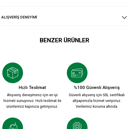
ALIŞVERİŞ DENEYİMİ
BENZER ÜRÜNLER
KSK ARMA 1912 T-SHIRT
800,00 TL
Hızlı Teslimat
%100 Güvenli Alışveriş
Alışveriş deneyiminiz için en iyi
Güvenli alışveriş için SSL sertifikalı
YENİ SEZON 2026/2027 HUMMEL FUNCTIONAL POLO T-SHIRT 
hizmeti sunuyoruz. Hızlı teslimat ile
altyapımızla hizmet veriyoruz.
ürünlerinizi kapınıza getiriyoruz.
Verileriniz koruma altında.
2.000,00 TL