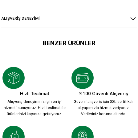
ALIŞVERİŞ DENEYİMİ
BENZER ÜRÜNLER
KSK ARMA 1912 T-SHIRT
800,00 TL
Hızlı Teslimat
%100 Güvenli Alışveriş
Alışveriş deneyiminiz için en iyi
Güvenli alışveriş için SSL sertifikalı
YENİ SEZON 2026/2027 HUMMEL FUNCTIONAL POLO T-SHIRT 
hizmeti sunuyoruz. Hızlı teslimat ile
altyapımızla hizmet veriyoruz.
ürünlerinizi kapınıza getiriyoruz.
Verileriniz koruma altında.
2.000,00 TL