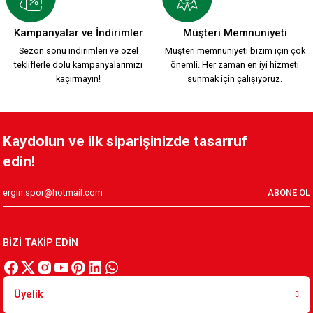
YENİ SEZON 2026/2027 HUMMEL TRANING T-SHIRT S.
Kampanyalar ve İndirimler
Müşteri Memnuniyeti
Sezon sonu indirimleri ve özel
Müşteri memnuniyeti bizim için çok
tekliflerle dolu kampanyalarımızı
önemli. Her zaman en iyi hizmeti
1.500,00 TL
kaçırmayın!
sunmak için çalışıyoruz.
KAFSİNKAF 1912 T-SHIRT S.
Kaydolun ve ilk siparişinizde tasarruf
edin!
800,00 TL
ABONE OL
Yeni Sezon KARŞIYAKA 1912 T-SHIRT
BİZİ TAKİP EDİN
800,00 TL
Üyelik
Karşıyaka Basketbol Son Saniye Hatıra T-SHIRT