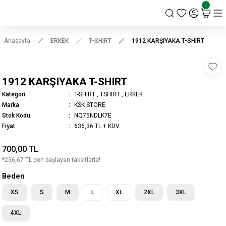
KSK STORE
Anasayfa
ERKEK
T-SHIRT
1912 KARŞIYAKA T-SHIRT
1912 KARŞIYAKA T-SHIRT
Kategori
T-SHIRT
,
TSHIRT
,
ERKEK
Marka
KSK STORE
Stok Kodu
NQ75NDLK7E
Fiyat
636,36 TL + KDV
700,00 TL
*256,67 TL den başlayan taksitlerle!
Beden
XS
S
M
L
XL
2XL
3XL
4XL