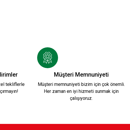
ni Sezon KARŞIYAKA 1912 T-SHIRT
irimler
Müşteri Memnuniyeti
l tekliflerle
Müşteri memnuniyeti bizim için çok önemli.
çırmayın!
Her zaman en iyi hizmeti sunmak için
0,00 TL
çalışıyoruz.
İN KAF T-SHIRT
LOGO 35 1/2 T-SHIRT