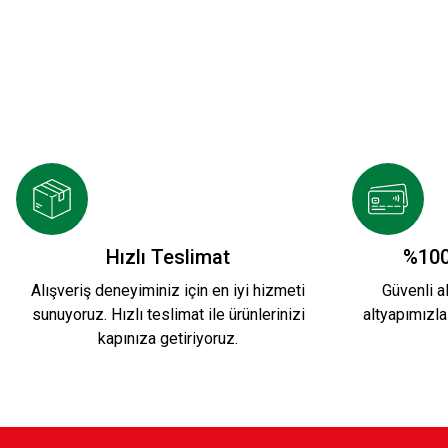
KSK ARMA 1912 T-SHIRT
YENİ SEZON 20
800,00 TL
2.000,00 TL
YENİ SEZON 2026/2027 HUMMEL TRANING T-S
Hızlı Teslimat
%100
Alışveriş deneyiminiz için en iyi hizmeti
Güvenli al
sunuyoruz. Hızlı teslimat ile ürünlerinizi
altyapımızla
1.500,00 TL
kapınıza getiriyoruz.
Karşıyaka Basketbol Son Saniye Hatıra T-SHIR