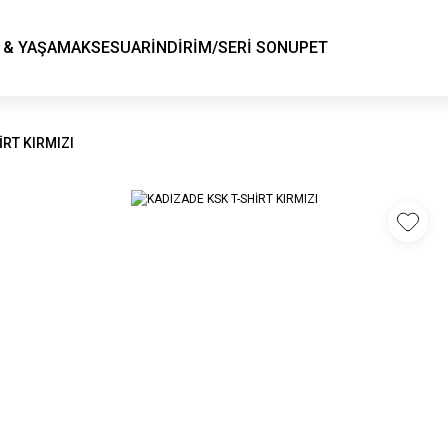
KSK STORE
 & YAŞAM
AKSESUAR
İNDİRİM/SERİ SONU
PET
İRT KIRMIZI