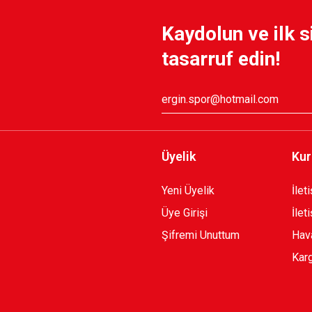
Kaydolun ve ilk s
750,00 TL
750,00 TL
tasarruf edin!
Üyelik
Kur
Yeni Üyelik
İlet
Üye Girişi
İlet
Şifremi Unuttum
Hava
Karg