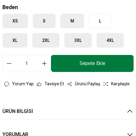
Beden
XS
S
M
L
XL
2XL
3XL
4XL
Sepete Ekle
Yorum Yap
Tavsiye Et
Ürünü Paylaş
Karşılaştır
ÜRÜN BİLGİSİ
YORUMLAR