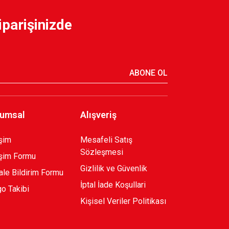
iparişinizde
750,00 TL
ABONE OL
umsal
Alışveriş
işim
Mesafeli Satış
Sözleşmesi
işim Formu
Gizlilik ve Güvenlik
le Bildirim Formu
İptal İade Koşullari
o Takibi
Kişisel Veriler Politikası