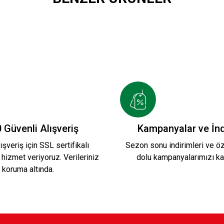
26/2027 HUMMEL FUNCTIONAL POLO T-SHIRT B.
HIRT S.
KAFSİNKAF 1912 T-SHIRT S.
Ye
 Güvenli Alışveriş
Kampanyalar ve İnd
ışveriş için SSL sertifikalı
Sezon sonu indirimleri ve öze
 hizmet veriyoruz. Verileriniz
dolu kampanyalarımızı ka
800,00 TL
80
koruma altında.
T
LOGO KARŞIYAKA T-SHIRT
LOGO KAF S