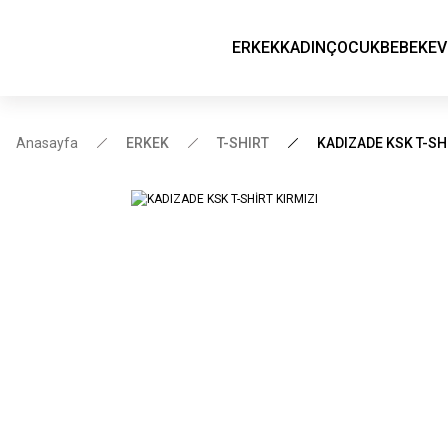
ERKEK
KADIN
ÇOCUK
BEBEK
EV
Anasayfa
ERKEK
T-SHIRT
KADIZADE KSK T-SH