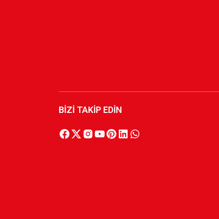
800,00 TL
LOGO YEŞİL KIRMIZI T-SHIRT
750,00 TL
BİZİ TAKİP EDİN