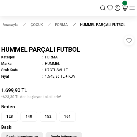
KSK STORE
Anasayfa
ÇOCUK
FORMA
HUMMEL PARÇALI FUTBOL
HUMMEL PARÇALI FUTBOL
Kategori
FORMA
Marka
HUMMEL
Stok Kodu
H7CTUSVH1F
Fiyat
1.545,36 TL + KDV
1.699,90 TL
*623,30 TL den başlayan taksitlerle!
Beden
128
140
152
164
Baskı
Baskı İstemiyorum
Baskı İstiyorum