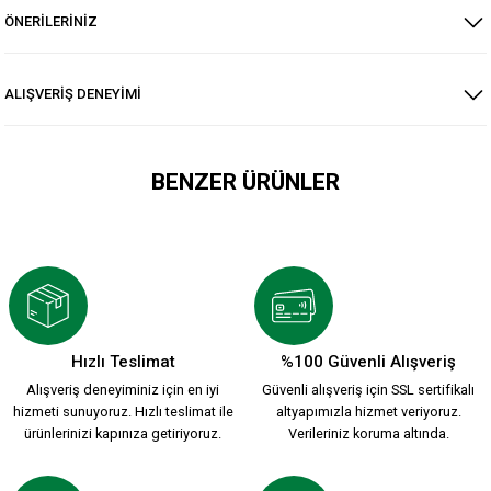
ÖNERİLERİNİZ
ALIŞVERİŞ DENEYİMİ
BENZER ÜRÜNLER
HUMMEL 2026-2027 YENİ SEZON KARŞIYAKA KREM FORMAMI
2.200,00 TL
Hızlı Teslimat
%100 Güvenli Alışveriş
Alışveriş deneyiminiz için en iyi
Güvenli alışveriş için SSL sertifikalı
ATA MİRASI 2026-2027 HUMMEL YENİ SEZON FORMASI Ç.
hizmeti sunuyoruz. Hızlı teslimat ile
altyapımızla hizmet veriyoruz.
ürünlerinizi kapınıza getiriyoruz.
Verileriniz koruma altında.
1.912,00 TL