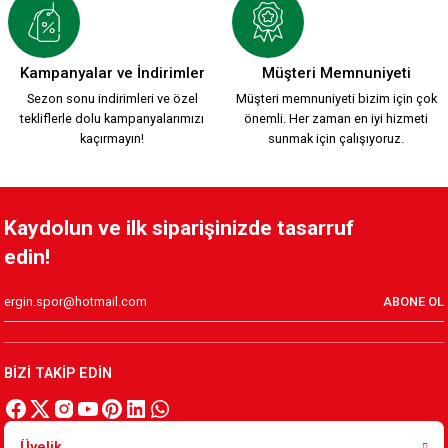
HUMMEL ZÜBEYDE ANA FUTBOL
HUMMEL BEYAZ FUTBOL
Kampanyalar ve İndirimler
Müşteri Memnuniyeti
Sezon sonu indirimleri ve özel
Müşteri memnuniyeti bizim için çok
tekliflerle dolu kampanyalarımızı
önemli. Her zaman en iyi hizmeti
1.699,90 TL
1.699,90 TL
kaçırmayın!
sunmak için çalışıyoruz.
KARŞIYAKA DAMALI TARAFTAR FUTBOL FORMA Ç,
Kaydolun ve ilk siparişinizde tasarruf
edin!
769,89 TL
ABONE OL
BASKETBOL TAKIM ÇOCUK K.
YENİ TARAFTAR FORMASI Ç.
BİZİ TAKİP EDİN
1.199,90 TL
699,90 TL
Üyelik