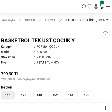
KSK STORE
Anasayfa
ÇOCUK
FORMA
BASKETBOL TEK ÜST ÇOCUK Y.
BASKETBOL TEK ÜST ÇOCUK Y.
Kategori
FORMA
,
ÇOCUK
Marka
KSK STORE
Stok Kodu
741852963
Fiyat
727,18 TL + KDV
799,90 TL
*293,30 TL den başlayan taksitlerle!
Beden
116
128
140
152
164
176