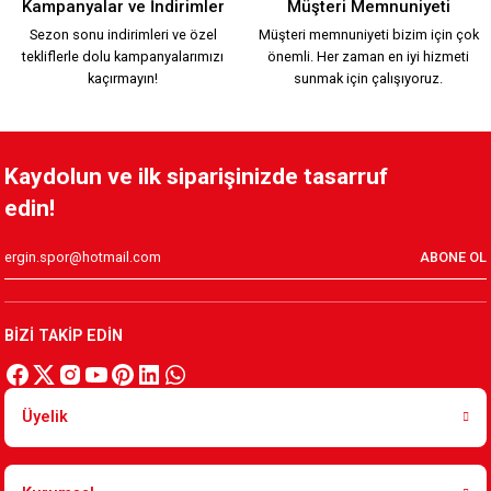
Kampanyalar ve İndirimler
Müşteri Memnuniyeti
Sezon sonu indirimleri ve özel
Müşteri memnuniyeti bizim için çok
tekliflerle dolu kampanyalarımızı
önemli. Her zaman en iyi hizmeti
1.699,90 TL
kaçırmayın!
sunmak için çalışıyoruz.
HUMMEL ZÜBEYDE ANA FUTBOL
HUMMEL BEYAZ FUTBOL
Kaydolun ve ilk siparişinizde tasarruf
edin!
1.699,90 TL
1.699,90 TL
ABONE OL
KARŞIYAKA DAMALI TARAFTAR FUTBOL FORMA Ç,
BİZİ TAKİP EDİN
769,89 TL
Üyelik
BASKETBOL TAKIM ÇOCUK K.
YENİ TARAFTAR FORMASI Ç.