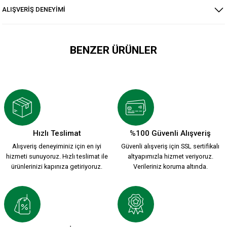
ALIŞVERİŞ DENEYİMİ
BENZER ÜRÜNLER
HUMMEL 2026-2027 YENİ SEZON KARŞIYAKA KREM FORMAMI
2.200,00 TL
Hızlı Teslimat
%100 Güvenli Alışveriş
Alışveriş deneyiminiz için en iyi
Güvenli alışveriş için SSL sertifikalı
ATA MİRASI 2026-2027 HUMMEL YENİ SEZON FORMASI Ç.
hizmeti sunuyoruz. Hızlı teslimat ile
altyapımızla hizmet veriyoruz.
ürünlerinizi kapınıza getiriyoruz.
Verileriniz koruma altında.
1.912,00 TL
HUMMEL PARÇALI FUTBOL