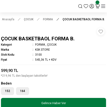
KSK STORE
Anasayfa
ÇOCUK
FORMA
ÇOCUK BASKETBAOL FORMA B.
ÇOCUK BASKETBAOL FORMA B.
Kategori
FORMA
,
ÇOCUK
Marka
KSK STORE
Stok Kodu
3100
Fiyat
545,36 TL + KDV
599,90 TL
*219,96 TL den başlayan taksitlerle!
Beden
152
164
Gelince Haber Ver