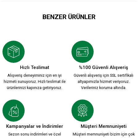
BENZER ÜRÜNLER
ATA MİRASI 2026-2027 HUMMEL YENİ SEZON FORMASI Ç.
1.912,00 TL
Hızlı Teslimat
%100 Güvenli Alışveriş
Alışveriş deneyiminiz için en iyi
Güvenli alışveriş için SSL sertifikalı
HUMMEL PARÇALI FUTBOL
hizmeti sunuyoruz. Hızlı teslimat ile
altyapımızla hizmet veriyoruz.
ürünlerinizi kapınıza getiriyoruz.
Verileriniz koruma altında.
1.699,90 TL
HUMMEL ZÜBEYDE ANA FUTBOL
HUMMEL BEYAZ FUTBOL
Kampanyalar ve İndirimler
Müşteri Memnuniyeti
Sezon sonu indirimleri ve özel
Müşteri memnuniyeti bizim için çok