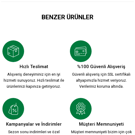
BENZER ÜRÜNLER
ATA LOGO İKİLİ RAKI BARDAĞI
349,90 TL
Hızlı Teslimat
%100 Güvenli Alışveriş
Alışveriş deneyiminiz için en iyi
Güvenli alışveriş için SSL sertifikalı
LOGO KARŞIYAKA SİYAH PORSELEN MUG
hizmeti sunuyoruz. Hızlı teslimat ile
altyapımızla hizmet veriyoruz.
ürünlerinizi kapınıza getiriyoruz.
Verileriniz koruma altında.
449,90 TL
ARMA EFSANE PORSELEN MUG
Kampanyalar ve İndirimler
Müşteri Memnuniyeti
Sezon sonu indirimleri ve özel
Müşteri memnuniyeti bizim için çok