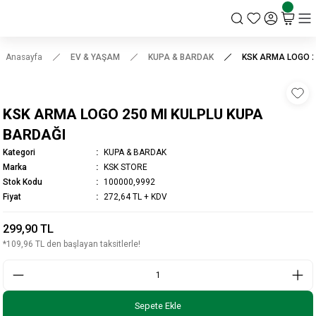
KSK STORE
Anasayfa
EV & YAŞAM
KUPA & BARDAK
KSK ARMA LOGO 2
KSK ARMA LOGO 250 Ml KULPLU KUPA
BARDAĞI
Kategori
KUPA & BARDAK
Marka
KSK STORE
Stok Kodu
100000,9992
Fiyat
272,64 TL + KDV
299,90 TL
*109,96 TL den başlayan taksitlerle!
Sepete Ekle