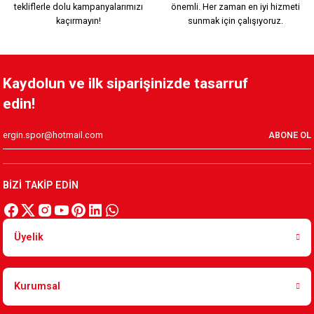
tekliflerle dolu kampanyalarımızı
önemli. Her zaman en iyi hizmeti
449,90 TL
kaçırmayın!
sunmak için çalışıyoruz.
ARMA 1912 PORSELEN MUG
Kaydolun ve ilk siparişinizde tasarruf
edin!
449,90 TL
ABONE OL
ÇİZGİLİ ARMA PORSELEN MUG
BİZİ TAKİP EDİN
449,90 TL
Üyelik
ARMA İNCE ŞERİT TEKLİ PORSELEN KAHVE FİNCANI
Kurumsal