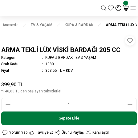
KSK STORE
Anasayfa
EV & YAŞAM
KUPA & BARDAK
ARMA TEKLİ LÜX V
ARMA TEKLİ LÜX VİSKİ BARDAĞI 205 CC
Kategori
KUPA & BARDAK
,
EV & YAŞAM
Stok Kodu
1080
Fiyat
363,55 TL + KDV
399,90 TL
*146,63 TL den başlayan taksitlerle!
Sepete Ekle
Yorum Yap
Tavsiye Et
Ürünü Paylaş
Karşılaştır