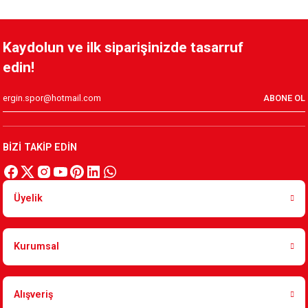
ARMA 1912 PORSELEN MUG
Kaydolun ve ilk siparişinizde tasarruf
edin!
449,90 TL
ABONE OL
ÇİZGİLİ ARMA PORSELEN MUG
BİZİ TAKİP EDİN
449,90 TL
Üyelik
ARMA İNCE ŞERİT TEKLİ PORSELEN KAHVE FİNCANI
Kurumsal
599,90 TL
Alışveriş