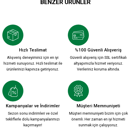
BENZER ÜRÜNLER
ATA LOGO İKİLİ RAKI BARDAĞI
349,90 TL
Hızlı Teslimat
%100 Güvenli Alışveriş
Alışveriş deneyiminiz için en iyi
Güvenli alışveriş için SSL sertifikalı
LOGO KARŞIYAKA SİYAH PORSELEN MUG
hizmeti sunuyoruz. Hızlı teslimat ile
altyapımızla hizmet veriyoruz.
ürünlerinizi kapınıza getiriyoruz.
Verileriniz koruma altında.
449,90 TL
ARMA EFSANE PORSELEN MUG
Kampanyalar ve İndirimler
Müşteri Memnuniyeti
Sezon sonu indirimleri ve özel
Müşteri memnuniyeti bizim için çok
tekliflerle dolu kampanyalarımızı
önemli. Her zaman en iyi hizmeti
449,90 TL
kaçırmayın!
sunmak için çalışıyoruz.