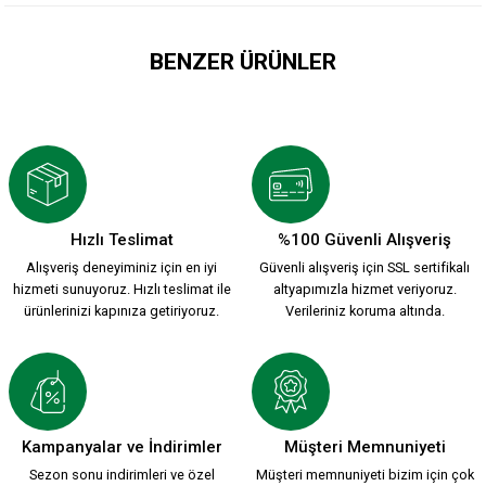
BENZER ÜRÜNLER
Yeni Sezon Çizgili Karşıyaka Plaj Havlusu
1.199,90 TL
Hızlı Teslimat
%100 Güvenli Alışveriş
Alışveriş deneyiminiz için en iyi
Güvenli alışveriş için SSL sertifikalı
KARŞIYAKA BEYAZ EL VE YÜZ HAVLUSU
hizmeti sunuyoruz. Hızlı teslimat ile
altyapımızla hizmet veriyoruz.
ürünlerinizi kapınıza getiriyoruz.
Verileriniz koruma altında.
499,90 TL
KARŞIYAKA KIRMIZI EL VE YÜZ HAVLUSU
Kampanyalar ve İndirimler
Müşteri Memnuniyeti
Sezon sonu indirimleri ve özel
Müşteri memnuniyeti bizim için çok