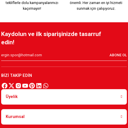
tekliflerle dolu kampanyalarımızı
önemli. Her zaman en iyi hizmeti
499,90 TL
kaçırmayın!
sunmak için çalışıyoruz.
Tükendi
Tükendi
PLAJ HAVLUSU 1
PLAJ HAVLUSU 3
Kaydolun ve ilk siparişinizde tasarruf
edin!
899,90 TL
899,90 TL
ABONE OL
BİZİ TAKİP EDİN
Üyelik
Kurumsal