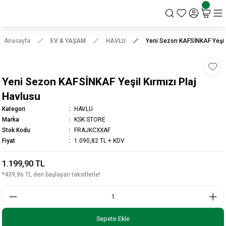
KSK STORE
Anasayfa
EV & YAŞAM
HAVLU
Yeni Sezon KAFSİNKAF Yeşil 
Yeni Sezon KAFSİNKAF Yeşil Kırmızı Plaj
Havlusu
Kategori
HAVLU
Marka
KSK STORE
Stok Kodu
FRAJKCXXAF
Fiyat
1.090,82 TL + KDV
1.199,90 TL
*439,96 TL den başlayan taksitlerle!
Sepete Ekle