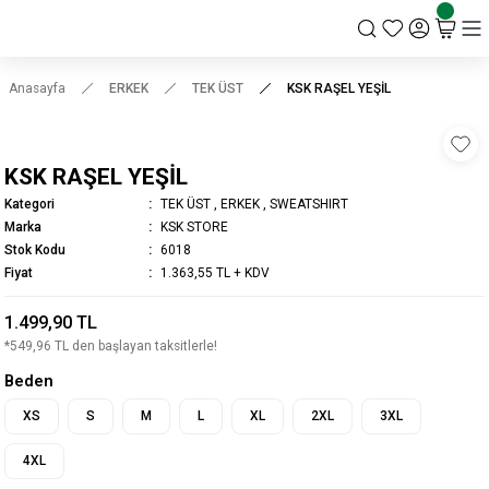
KSK STORE
Anasayfa
ERKEK
TEK ÜST
KSK RAŞEL YEŞİL
KSK RAŞEL YEŞİL
Kategori
TEK ÜST
,
ERKEK
,
SWEATSHIRT
Marka
KSK STORE
Stok Kodu
6018
Fiyat
1.363,55 TL + KDV
1.499,90 TL
*549,96 TL den başlayan taksitlerle!
Beden
XS
S
M
L
XL
2XL
3XL
4XL