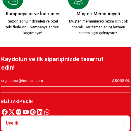
HUMMEL 2026-2027 YENİ SEZON KARŞIYAKA KREM FORMAMI
Kampanyalar ve İndirimler
Müşteri Memnuniyeti
Sezon sonu indirimleri ve özel
Müşteri memnuniyeti bizim için çok
tekliflerle dolu kampanyalarımızı
önemli. Her zaman en iyi hizmeti
2.200,00 TL
kaçırmayın!
sunmak için çalışıyoruz.
KSK ARMA 1912 T-SHIRT
Kaydolun ve ilk siparişinizde tasarruf
edin!
800,00 TL
ABONE OL
YENİ SEZON 2026/2027 HUMMEL ANTREMAN CEKET
BİZİ TAKİP EDİN
3.500,00 TL
Üyelik
YENİ SEZON 2026/2027 HUMMEL FUNCTIONAL POLO T-SHIRT 