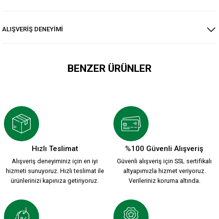
ALIŞVERİŞ DENEYİMİ
BENZER ÜRÜNLER
KSK RAŞEL SİYAH
KSK RAŞEL KIRMIZI
1.499,90 TL
1.499,90 TL
Hızlı Teslimat
%100 Güvenli Alışveriş
Alışveriş deneyiminiz için en iyi
Güvenli alışveriş için SSL sertifikalı
HUMMEL 2026-2027 YENİ SEZON ÇUBUKLU FORMAMIZ
hizmeti sunuyoruz. Hızlı teslimat ile
altyapımızla hizmet veriyoruz.
ürünlerinizi kapınıza getiriyoruz.
Verileriniz koruma altında.
2.200,00 TL