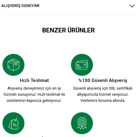
ALIŞVERİŞ DENEYİMİ
BENZER ÜRÜNLER
KSK RAŞEL YEŞİL
KSK RAŞEL KIRMIZI
1.499,90 TL
1.499,90 TL
Hızlı Teslimat
%100 Güvenli Alışveriş
Alışveriş deneyiminiz için en iyi
Güvenli alışveriş için SSL sertifikalı
HUMMEL 2026-2027 YENİ SEZON ÇUBUKLU FORMAMIZ
hizmeti sunuyoruz. Hızlı teslimat ile
altyapımızla hizmet veriyoruz.
ürünlerinizi kapınıza getiriyoruz.
Verileriniz koruma altında.
2.200,00 TL
HUMMEL 2026-2027 YENİ SEZON KARŞIYAKA KREM FORMAMI