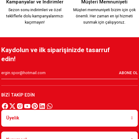
Kampanyalar ve İndirimler
Müşteri Memnuniyeti
Sezon sonu indirimleri ve özel
Müşteri memnuniyeti bizim için çok
tekliflerle dolu kampanyalarımızı
önemli. Her zaman en iyi hizmeti
2.200,00 TL
kaçırmayın!
sunmak için çalışıyoruz.
KSK ARMA 1912 T-SHIRT
Kaydolun ve ilk siparişinizde tasarruf
edin!
800,00 TL
ABONE OL
YENİ SEZON 2026/2027 HUMMEL ANTREMAN CEKET
BİZİ TAKİP EDİN
3.500,00 TL
Üyelik
YENİ SEZON 2026/2027 HUMMEL FUNCTIONAL POLO T-SHIRT 