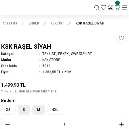
KSK STORE
Anasayfa
ERKEK
TEK ÜST
KSK RAŞEL SİYAH
KSK RAŞEL SİYAH
Kategori
TEK ÜST
,
ERKEK
,
SWEATSHIRT
Marka
KSK STORE
Stok Kodu
6019
Fiyat
1.363,55 TL + KDV
1.499,90 TL
*549,96 TL den başlayan taksitlerle!
Beden
XS
S
M
4XL