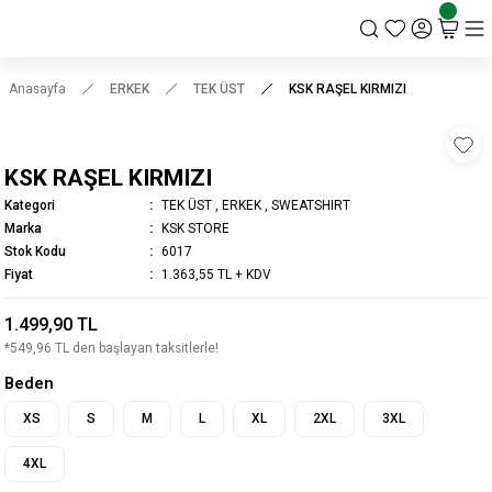
KSK STORE
Anasayfa
ERKEK
TEK ÜST
KSK RAŞEL KIRMIZI
KSK RAŞEL KIRMIZI
Kategori
TEK ÜST
,
ERKEK
,
SWEATSHIRT
Marka
KSK STORE
Stok Kodu
6017
Fiyat
1.363,55 TL + KDV
1.499,90 TL
*549,96 TL den başlayan taksitlerle!
Beden
XS
S
M
L
XL
2XL
3XL
4XL