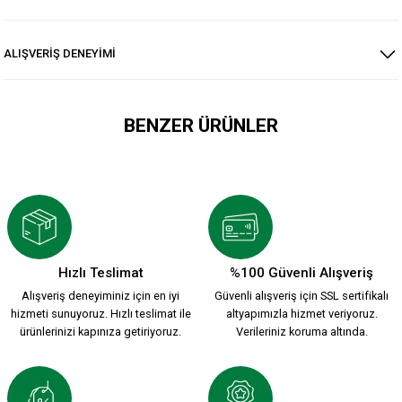
ALIŞVERİŞ DENEYİMİ
BENZER ÜRÜNLER
KSK RAŞEL SİYAH
KSK RAŞEL YEŞİL
1.499,90 TL
1.499,90 TL
Hızlı Teslimat
%100 Güvenli Alışveriş
Alışveriş deneyiminiz için en iyi
Güvenli alışveriş için SSL sertifikalı
HUMMEL 2026-2027 YENİ SEZON ÇUBUKLU FORMAMIZ
hizmeti sunuyoruz. Hızlı teslimat ile
altyapımızla hizmet veriyoruz.
ürünlerinizi kapınıza getiriyoruz.
Verileriniz koruma altında.
2.200,00 TL