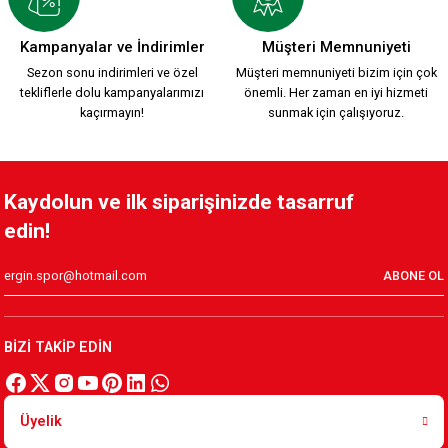
HUMMEL 2026-2027 YENİ SEZON KARŞIYAKA KREM FORMAMI
Kampanyalar ve İndirimler
Müşteri Memnuniyeti
Sezon sonu indirimleri ve özel
Müşteri memnuniyeti bizim için çok
tekliflerle dolu kampanyalarımızı
önemli. Her zaman en iyi hizmeti
2.200,00 TL
kaçırmayın!
sunmak için çalışıyoruz.
KSK ARMA 1912 T-SHIRT
Kaydolun ve ilk siparişinizde tasarruf
edin!
800,00 TL
ABONE OL
YENİ SEZON 2026/2027 HUMMEL ANTREMAN CEKET
BİZİ TAKİP EDİN
3.500,00 TL
Üyelik
YENİ SEZON 2026/2027 HUMMEL FUNCTIONAL POLO T-SHIRT 