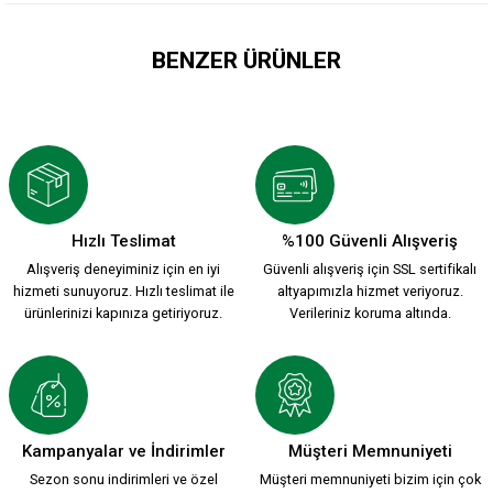
BENZER ÜRÜNLER
ATA MİRASI 2026-2027 HUMMEL YENİ SEZON FORMASI
1.912,00 TL
Hızlı Teslimat
%100 Güvenli Alışveriş
Alışveriş deneyiminiz için en iyi
Güvenli alışveriş için SSL sertifikalı
HUMMEL 2026-2027 YENİ SEZON ÇUBUKLU FORMAMIZ
hizmeti sunuyoruz. Hızlı teslimat ile
altyapımızla hizmet veriyoruz.
ürünlerinizi kapınıza getiriyoruz.
Verileriniz koruma altında.
2.200,00 TL
HUMMEL 2026-2027 YENİ SEZON KARŞIYAKA KREM FORMAMI
Kampanyalar ve İndirimler
Müşteri Memnuniyeti
Sezon sonu indirimleri ve özel
Müşteri memnuniyeti bizim için çok