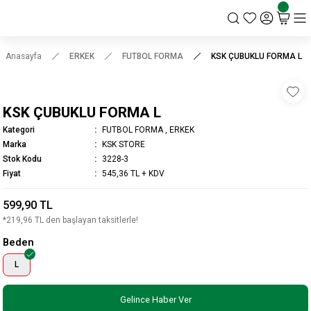
KSK STORE
Anasayfa
ERKEK
FUTBOL FORMA
KSK ÇUBUKLU FORMA L
KSK ÇUBUKLU FORMA L
Kategori
FUTBOL FORMA
,
ERKEK
Marka
KSK STORE
Stok Kodu
3228-3
Fiyat
545,36 TL + KDV
599,90 TL
*219,96 TL den başlayan taksitlerle!
Beden
L
Gelince Haber Ver