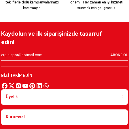
tekliflerle dolu kampanyalarımızı
önemli. Her zaman en iyi hizmeti
2.200,00 TL
kaçırmayın!
sunmak için çalışıyoruz.
ÇUBUKLU TARAFTAR FORMASI
Kaydolun ve ilk siparişinizde tasarruf
edin!
749,90 TL
ABONE OL
HUMMEL ZÜBEYDE ANA FUTBOL
HUMMEL BEYAZ FUTBOL
BİZİ TAKİP EDİN
1.700,00 TL
1.700,00 TL
Üyelik
HUMMEL PARÇALI FUTBOL
Kurumsal
1.700,00 TL