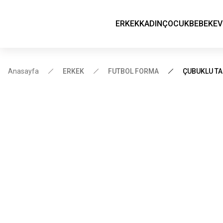
ERKEK
KADIN
ÇOCUK
BEBEK
EV
Anasayfa
ERKEK
FUTBOL FORMA
ÇUBUKLU TA