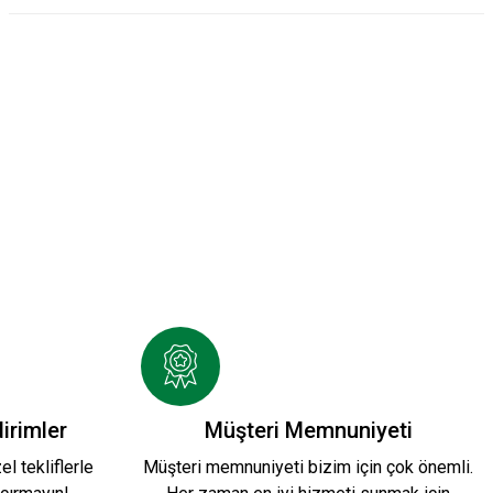
 ÇUBUKLU FORMAMIZ
UTBOL
HUMMEL BEYAZ FUTBOL
irimler
Müşteri Memnuniyeti
l tekliflerle
Müşteri memnuniyeti bizim için çok önemli.