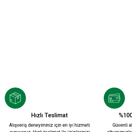
ATA MİRASI 2026-2027 HUMMEL YENİ SEZON
1.912,00 TL
HUMMEL 2026-2027 YENİ SEZON KARŞIYAKA
Hızlı Teslimat
%100
Alışveriş deneyiminiz için en iyi hizmeti
Güvenli al