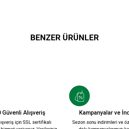
BENZER ÜRÜNLER
 FORMASI
HUMMEL 2026-2027 YENİ SEZON
2.200,00 TL
 KREM FORMAMIZ
HUMMEL ZÜBEYDE ANA F
 Güvenli Alışveriş
Kampanyalar ve İnd
ışveriş için SSL sertifikalı
Sezon sonu indirimleri ve öze