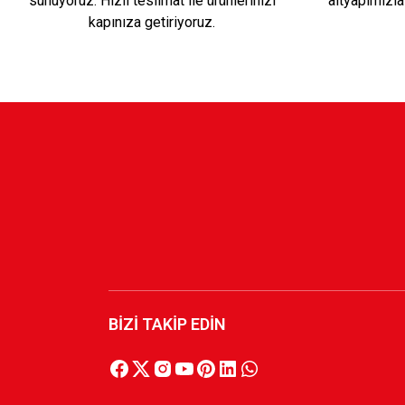
sunuyoruz. Hızlı teslimat ile ürünlerinizi
altyapımızla
2.200,00 TL
kapınıza getiriyoruz.
HUMMEL PARÇALI FUTBOL
BEYAZ ÇUBU
1.700,00 TL
1.299,90 TL
HUMMEL BEYAZ FUTBOL
HUMMEL PARÇA
1.699,90 TL
1.699,90 TL
BİZİ TAKİP EDİN