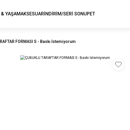
KSK STORE
 & YAŞAM
AKSESUAR
İNDİRİM/SERİ SONU
PET
RAFTAR FORMASI S - Baskı İstemiyorum