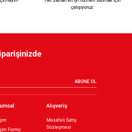
çırmayın!
Her zaman en iyi hizmeti sunmak için
1.700,00 TL
çalışıyoruz.
/25 KAPPA ÇUBUKLU FORMA
iparişinizde
ABONE OL
umsal
Alışveriş
işim
Mesafeli Satış
Sözleşmesi
işim Formu