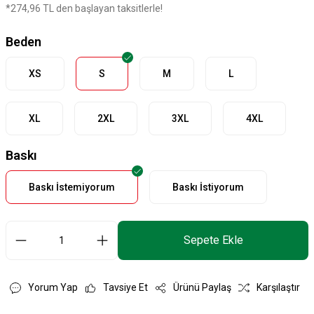
*274,96 TL den başlayan taksitlerle!
Beden
XS
S
M
L
XL
2XL
3XL
4XL
Baskı
Baskı İstemiyorum
Baskı İstiyorum
Sepete Ekle
Yorum Yap
Tavsiye Et
Ürünü Paylaş
Karşılaştır