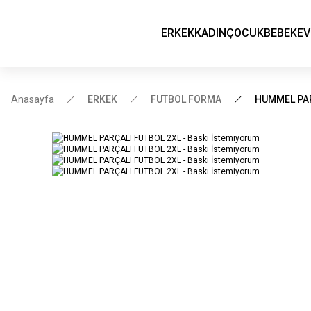
ERKEK
KADIN
ÇOCUK
BEBEK
EV
Anasayfa
ERKEK
FUTBOL FORMA
HUMMEL PAR