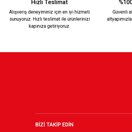
Hızlı Teslimat
%100
Alışveriş deneyiminiz için en iyi hizmeti
Güvenli al
sunuyoruz. Hızlı teslimat ile ürünlerinizi
altyapımızla
2.200,00 TL
kapınıza getiriyoruz.
HUMMEL BEYAZ FUTBOL
BEYAZ ÇUBUKL
1.700,00 TL
1.299,90 TL
KSK ARMA 1912 T-SHIRT
YENİ SEZON 20
800,00 TL
3.500,00 TL
BİZİ TAKİP EDİN