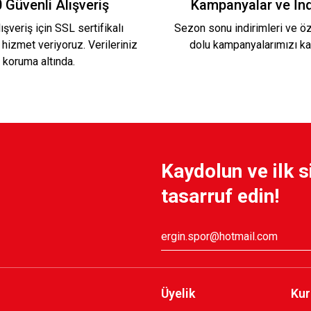
 Güvenli Alışveriş
Kampanyalar ve İnd
ışveriş için SSL sertifikalı
Sezon sonu indirimleri ve öze
 hizmet veriyoruz. Verileriniz
dolu kampanyalarımızı ka
749,90 TL
koruma altında.
U KAPPA SEZON FORMA
KARŞIYAKA 2024/2
Kaydolun ve ilk s
1.299,90 TL
tasarruf edin!
26/2027 HUMMEL ANTREMAN CEKET
Üyelik
Kur