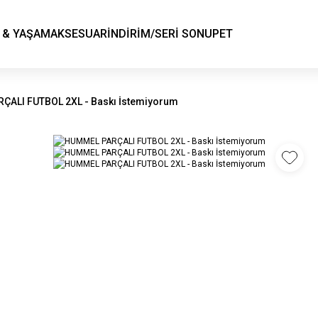
KSK STORE
 & YAŞAM
AKSESUAR
İNDİRİM/SERİ SONU
PET
ÇALI FUTBOL 2XL - Baskı İstemiyorum