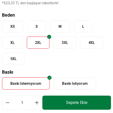
*623,33 TL den başlayan taksitlerle!
Beden
XS
S
M
L
XL
2XL
3XL
4XL
5XL
Baskı
Baskı İstemiyorum
Baskı İstiyorum
Sepete Ekle