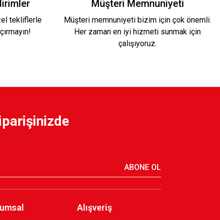
irimler
Müşteri Memnuniyeti
l tekliflerle
Müşteri memnuniyeti bizim için çok önemli.
çırmayın!
Her zaman en iyi hizmeti sunmak için
1.700,00 TL
çalışıyoruz.
5 KAPPA ÇUBUKLU FORMA
iparişinizde
ABONE OL
umsal
Alışveriş