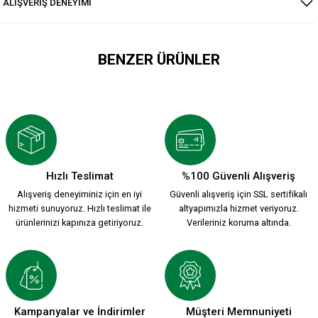
ALIŞVERİŞ DENEYİMİ
BENZER ÜRÜNLER
ATA MİRASI 2026-2027 HUMMEL YENİ SEZON FORMASI
1.912,00 TL
Hızlı Teslimat
%100 Güvenli Alışveriş
Alışveriş deneyiminiz için en iyi
Güvenli alışveriş için SSL sertifikalı
HUMMEL 2026-2027 YENİ SEZON ÇUBUKLU FORMAMIZ
hizmeti sunuyoruz. Hızlı teslimat ile
altyapımızla hizmet veriyoruz.
ürünlerinizi kapınıza getiriyoruz.
Verileriniz koruma altında.
2.200,00 TL
HUMMEL 2026-2027 YENİ SEZON KARŞIYAKA KREM FORMAMI
Kampanyalar ve İndirimler
Müşteri Memnuniyeti