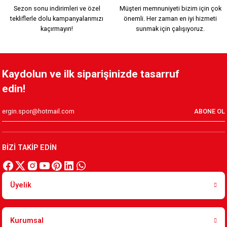
Sezon sonu indirimleri ve özel
Müşteri memnuniyeti bizim için çok
tekliflerle dolu kampanyalarımızı
önemli. Her zaman en iyi hizmeti
2.200,00 TL
kaçırmayın!
sunmak için çalışıyoruz.
ÇUBUKLU TARAFTAR FORMASI
Kaydolun ve ilk siparişinizde tasarruf
edin!
749,90 TL
ABONE OL
HUMMEL ZÜBEYDE ANA FUTBOL
HUMMEL BEYAZ FUTBOL
BİZİ TAKİP EDİN
1.700,00 TL
1.700,00 TL
Üyelik
HUMMEL PARÇALI FUTBOL
Kurumsal