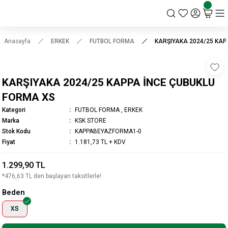
KSK STORE
Anasayfa
ERKEK
FUTBOL FORMA
KARŞIYAKA 2024/25 KAP
KARŞIYAKA 2024/25 KAPPA İNCE ÇUBUKLU
FORMA XS
Kategori
FUTBOL FORMA
,
ERKEK
Marka
KSK STORE
Stok Kodu
KAPPABEYAZFORMA1-0
Fiyat
1.181,73 TL + KDV
1.299,90 TL
*476,63 TL den başlayan taksitlerle!
Beden
XS