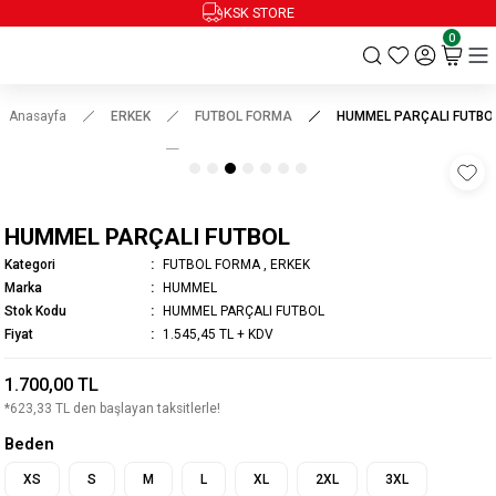
KSK STORE
0
Anasayfa
ERKEK
FUTBOL FORMA
HUMMEL PARÇALI FUTBO
HUMMEL PARÇALI FUTBOL
Kategori
FUTBOL FORMA
,
ERKEK
Marka
HUMMEL
Stok Kodu
HUMMEL PARÇALI FUTBOL
Fiyat
1.545,45 TL + KDV
1.700,00 TL
*623,33 TL den başlayan taksitlerle!
Beden
XS
S
M
L
XL
2XL
3XL