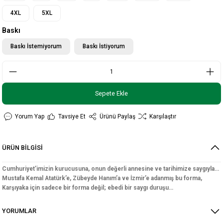
4XL
5XL
Baskı
Baskı İstemiyorum
Baskı İstiyorum
Sepete Ekle
Yorum Yap
Tavsiye Et
Ürünü Paylaş
Karşılaştır
ÜRÜN BİLGİSİ
Cumhuriyet’imizin kurucusuna, onun değerli annesine ve tarihimize saygıyla…
Mustafa Kemal Atatürk’e, Zübeyde Hanım’a ve İzmir’e adanmış bu forma,
Karşıyaka için sadece bir forma değil; ebedi bir saygı duruşu…
YORUMLAR