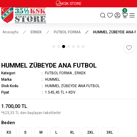
KSK STORE
0
Anasayfa
ERKEK
FUTBOL FORMA
HUMMEL ZÜBEYDE ANA F
HUMMEL ZÜBEYDE ANA FUTBOL
Kategori
FUTBOL FORMA
,
ERKEK
Marka
HUMMEL
Stok Kodu
HUMMEL ZÜBEYDE ANA FUTBOL
Fiyat
1.545,45 TL + KDV
1.700,00 TL
*623,33 TL den başlayan taksitlerle!
Beden
XS
S
M
L
XL
2XL
3XL