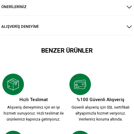
ÖNERİLERİNİZ
ALIŞVERİŞ DENEYİMİ
BENZER ÜRÜNLER
HUMMEL 2026-2027 YENİ SEZON ÇUBUKLU FORMAMIZ
2.200,00 TL
Hızlı Teslimat
%100 Güvenli Alışveriş
Alışveriş deneyiminiz için en iyi
Güvenli alışveriş için SSL sertifikalı
HUMMEL 2026-2027 YENİ SEZON KARŞIYAKA KREM FORMAMI
hizmeti sunuyoruz. Hızlı teslimat ile
altyapımızla hizmet veriyoruz.
ürünlerinizi kapınıza getiriyoruz.
Verileriniz koruma altında.