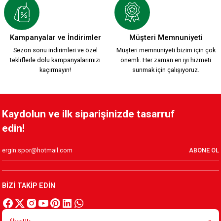
2.200,00 TL
ÇUBUKLU TARAFTAR FORMASI
Kampanyalar ve İndirimler
Müşteri Memnuniyeti
Sezon sonu indirimleri ve özel
Müşteri memnuniyeti bizim için çok
tekliflerle dolu kampanyalarımızı
önemli. Her zaman en iyi hizmeti
749,90 TL
kaçırmayın!
sunmak için çalışıyoruz.
HUMMEL ZÜBEYDE ANA FUTBOL
HUMMEL BEYAZ FUTBOL
Kaydolun ve ilk siparişinizde tasarruf
edin!
1.700,00 TL
1.700,00 TL
ABONE OL
HUMMEL PARÇALI FUTBOL
BİZİ TAKİP EDİN
1.700,00 TL