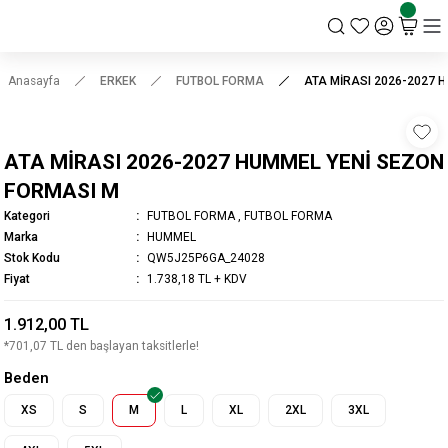
KSK STORE
Anasayfa
ERKEK
FUTBOL FORMA
ATA MİRASI 2026-2027 
ATA MİRASI 2026-2027 HUMMEL YENİ SEZON
FORMASI M
Kategori
FUTBOL FORMA
,
FUTBOL FORMA
Marka
HUMMEL
Stok Kodu
QW5J25P6GA_24028
Fiyat
1.738,18 TL + KDV
1.912,00 TL
*701,07 TL den başlayan taksitlerle!
Beden
XS
S
M
L
XL
2XL
3XL