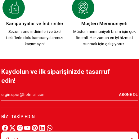
2.200,00 TL
ÇUBUKLU TARAFTAR FORMASI
Kampanyalar ve İndirimler
Müşteri Memnuniyeti
Sezon sonu indirimleri ve özel
Müşteri memnuniyeti bizim için çok
tekliflerle dolu kampanyalarımızı
önemli. Her zaman en iyi hizmeti
749,90 TL
kaçırmayın!
sunmak için çalışıyoruz.
HUMMEL ZÜBEYDE ANA FUTBOL
HUMMEL BEYAZ FUTBOL
Kaydolun ve ilk siparişinizde tasarruf
edin!
1.700,00 TL
1.700,00 TL
ABONE OL
HUMMEL PARÇALI FUTBOL
BİZİ TAKİP EDİN
1.700,00 TL