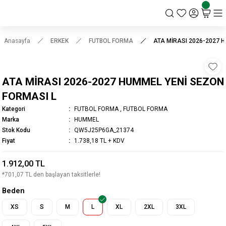
KSK STORE
Anasayfa
ERKEK
FUTBOL FORMA
ATA MİRASI 2026-2027 
ATA MİRASI 2026-2027 HUMMEL YENİ SEZON
FORMASI L
Kategori
FUTBOL FORMA
,
FUTBOL FORMA
Marka
HUMMEL
Stok Kodu
QW5J25P6GA_21374
Fiyat
1.738,18 TL + KDV
1.912,00 TL
*701,07 TL den başlayan taksitlerle!
Beden
XS
S
M
L
XL
2XL
3XL