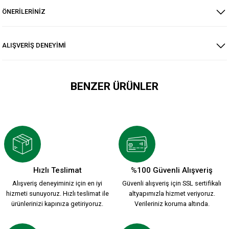
ÖNERİLERİNİZ
ALIŞVERİŞ DENEYİMİ
BENZER ÜRÜNLER
HUMMEL 2026-2027 YENİ SEZON ÇUBUKLU FORMAMIZ
2.200,00 TL
Hızlı Teslimat
%100 Güvenli Alışveriş
Alışveriş deneyiminiz için en iyi
Güvenli alışveriş için SSL sertifikalı
HUMMEL 2026-2027 YENİ SEZON KARŞIYAKA KREM FORMAMI
hizmeti sunuyoruz. Hızlı teslimat ile
altyapımızla hizmet veriyoruz.
ürünlerinizi kapınıza getiriyoruz.
Verileriniz koruma altında.