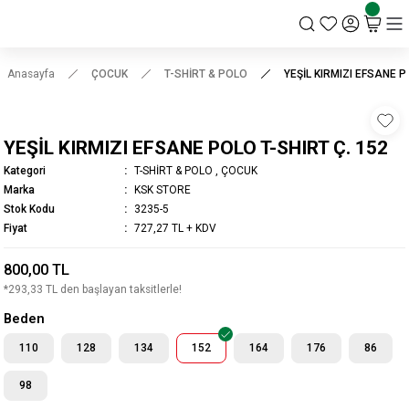
KSK STORE
Anasayfa
ÇOCUK
T-SHİRT & POLO
YEŞİL KIRMIZI EFSANE P
YEŞİL KIRMIZI EFSANE POLO T-SHIRT Ç. 152
Kategori
T-SHİRT & POLO
,
ÇOCUK
Marka
KSK STORE
Stok Kodu
3235-5
Fiyat
727,27 TL + KDV
800,00 TL
*293,33 TL den başlayan taksitlerle!
Beden
110
128
134
152
164
176
86
98