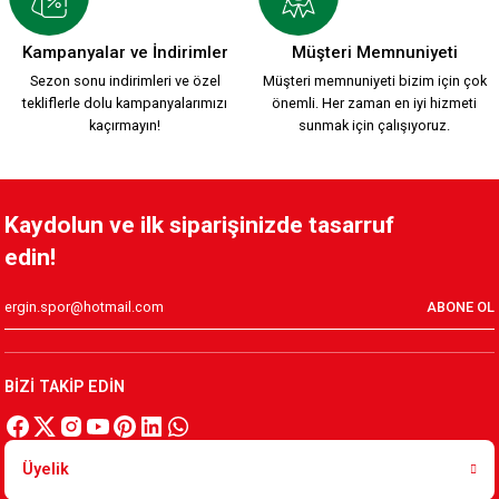
KSK SIRT TEMALI T-SHIRT Ç.
KIRMIZI POLO YAKA Ç.
Kampanyalar ve İndirimler
Müşteri Memnuniyeti
Sezon sonu indirimleri ve özel
Müşteri memnuniyeti bizim için çok
tekliflerle dolu kampanyalarımızı
önemli. Her zaman en iyi hizmeti
600,00 TL
800,00 TL
kaçırmayın!
sunmak için çalışıyoruz.
YEŞİL POLO YAKA Ç.
KADIZADE KSK T-SHİRT YEŞİL Ç,
Kaydolun ve ilk siparişinizde tasarruf
edin!
800,00 TL
600,00 TL
ABONE OL
KADIZADE KSK T-SHİRT KIRMIZI Ç.
BİZİ TAKİP EDİN
600,00 TL
Üyelik
KARŞIYAKA KAFSİNKAF YEŞİL ÇOCUK