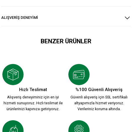
ALIŞVERİŞ DENEYİMİ
BENZER ÜRÜNLER
ATA KARŞIYAKA T-SHİRT Ç.
600,00 TL
Hızlı Teslimat
%100 Güvenli Alışveriş
Alışveriş deneyiminiz için en iyi
Güvenli alışveriş için SSL sertifikalı
KARŞIYAKA EFSANE T-SHİRT Ç.
hizmeti sunuyoruz. Hızlı teslimat ile
altyapımızla hizmet veriyoruz.
ürünlerinizi kapınıza getiriyoruz.
Verileriniz koruma altında.
600,00 TL